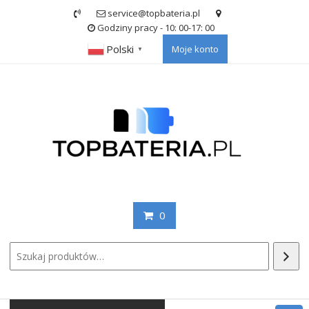
Skip
service@topbateria.pl
to
Godziny pracy - 10: 00-17: 00
content
Polski
Moje konto
▼
0