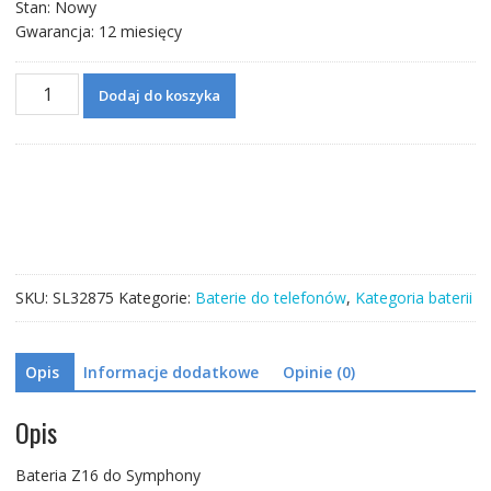
Stan: Nowy
Gwarancja: 12 miesięcy
ilość
Dodaj do koszyka
Bateria
Z16
do
Symphony
SKU:
SL32875
Kategorie:
Baterie do telefonów
,
Kategoria baterii
Opis
Informacje dodatkowe
Opinie (0)
Opis
Bateria Z16 do Symphony