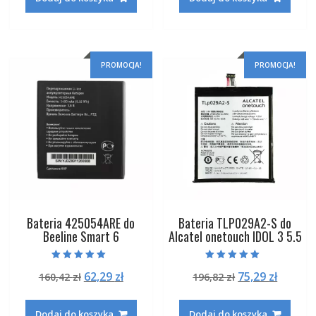
194,02 zł.
74,29 zł.
188,42 zł.
72,29 zł
PROMOCJA!
PROMOCJA!
Bateria 425054ARE do
Bateria TLP029A2-S do
Beeline Smart 6
Alcatel onetouch IDOL 3 5.5
Oceniono
Oceniono
Pierwotna
Aktualna
Pierwotna
Aktual
62,29
zł
75,29
zł
160,42
zł
196,82
zł
5.00
5.00
na 5
na 5
cena
cena
cena
cena
wynosiła:
wynosi:
wynosiła:
wynosi
Dodaj do koszyka
Dodaj do koszyka