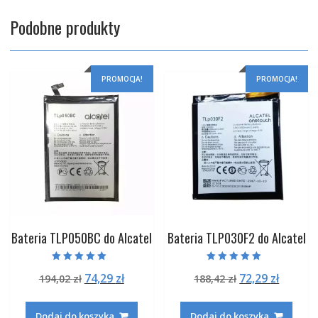
Podobne produkty
PROMOCJA!
PROMOCJA!
Bateria TLP050BC do Alcatel
Bateria TLP030F2 do Alcatel
Oceniono
Oceniono
Pierwotna
Aktualna
Pierwotna
Aktual
74,29
zł
72,29
zł
194,02
zł
188,42
zł
5.00
5.00
na 5
na 5
cena
cena
cena
cena
wynosiła:
wynosi:
wynosiła:
wynosi
Dodaj do koszyka
Dodaj do koszyka