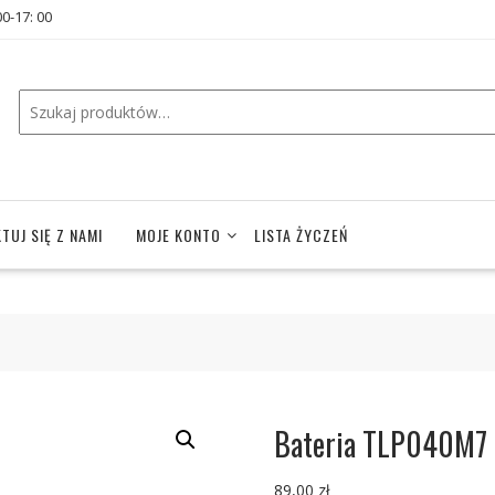
00-17: 00
TUJ SIĘ Z NAMI
MOJE KONTO
LISTA ŻYCZEŃ
Bateria TLP040M7 d
89,00
zł