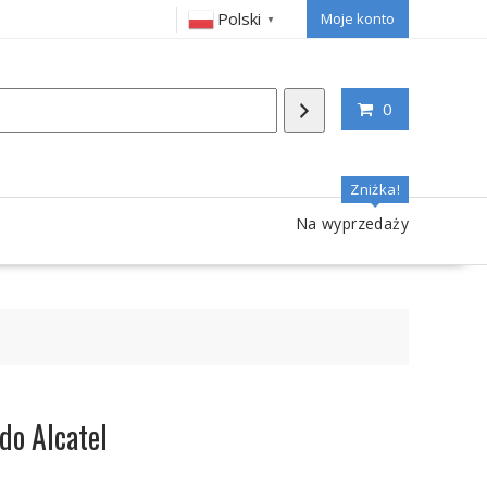
Polski
Moje konto
▼
0
Zniżka!
Na wyprzedaży
o Alcatel