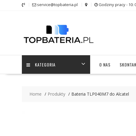
Skip
service@topbateria.pl
Godziny pracy - 10: 
to
content
KATEGORIA
O NAS
SKONTAK
Home
Produkty
Bateria TLP040M7 do Alcatel