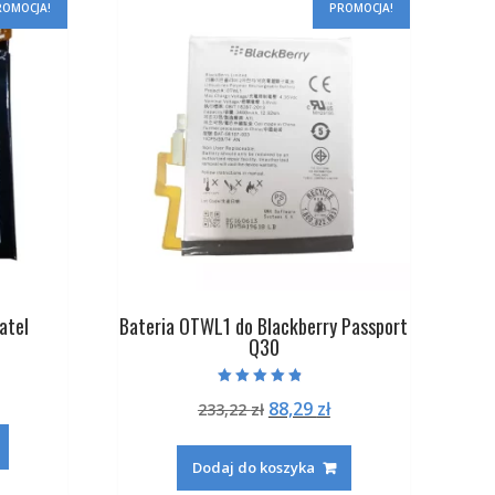
ROMOCJA!
PROMOCJA!
atel
Bateria OTWL1 do Blackberry Passport
Q30
na
ktualna
Oceniono
Pierwotna
Aktualna
88,29
zł
ena
233,22
zł
4.50
na 5
cena
cena
:
ynosi:
wynosiła:
wynosi:
.
2,29 zł.
Dodaj do koszyka
233,22 zł.
88,29 zł.