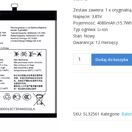
Zestaw zawiera: 1 x oryginalną
Napięcie: 3.85V
Pojemność: 4080mAh (15.7Wh
Typ ogniwa: Li-ion
Stan: Nowy
Gwarancja: 12 miesięcy
ilość
Dodaj do koszyka
Bateria
TLP040M7
do
Alcatel
SKU:
SL32561
Kategorie:
Bater