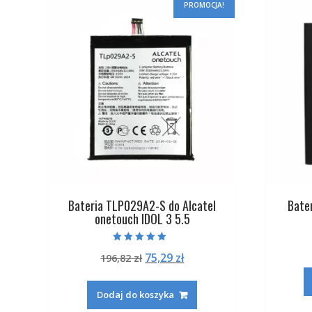
PROMOCJA!
Bateria TLP029A2-S do Alcatel
Bate
onetouch IDOL 3 5.5
Oceniono
Pierwotna
Aktualna
75,29
zł
196,82
zł
5.00
na 5
cena
cena
wynosiła:
wynosi:
Dodaj do koszyka
196,82 zł.
75,29 zł.