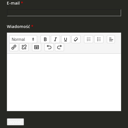
E-mail
*
Wiadomość
*