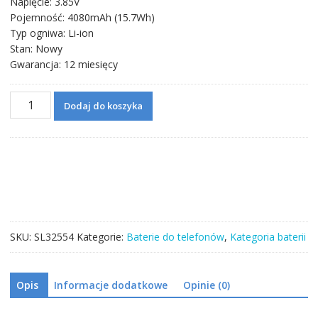
Napięcie: 3.85V
Pojemność: 4080mAh (15.7Wh)
Typ ogniwa: Li-ion
Stan: Nowy
Gwarancja: 12 miesięcy
ilość
Dodaj do koszyka
Bateria
TLP040K7
do
Alcatel
A30
Tablet
4G
LTE
SKU:
SL32554
Kategorie:
Baterie do telefonów
,
Kategoria baterii
9024W
Opis
Informacje dodatkowe
Opinie (0)