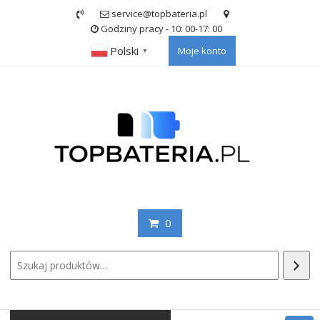
Skip
service@topbateria.pl
to
Godziny pracy - 10: 00-17: 00
content
Polski
Moje konto
▼
0