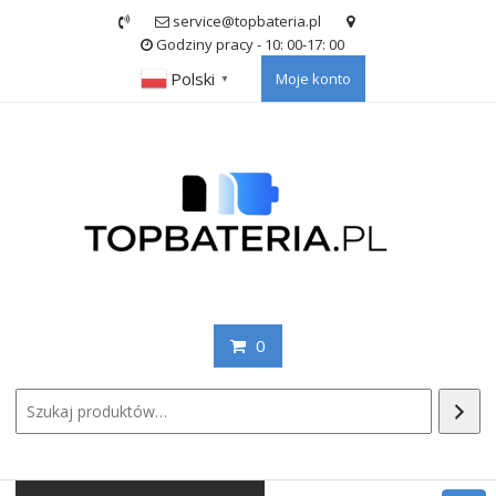
Skip
service@topbateria.pl
to
Godziny pracy - 10: 00-17: 00
content
Polski
Moje konto
▼
0