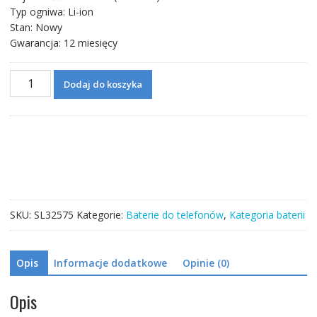
Typ ogniwa: Li-ion
Stan: Nowy
Gwarancja: 12 miesięcy
ilość
Dodaj do koszyka
Bateria
TLP030K7
do
Alcatel
1s
2019
SKU:
SL32575
Kategorie:
Baterie do telefonów
,
Kategoria baterii
Opis
Informacje dodatkowe
Opinie (0)
Opis