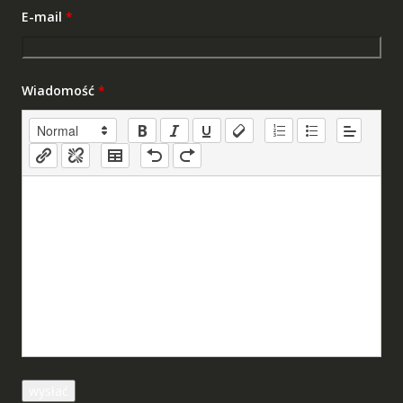
E-mail
*
Wiadomość
*