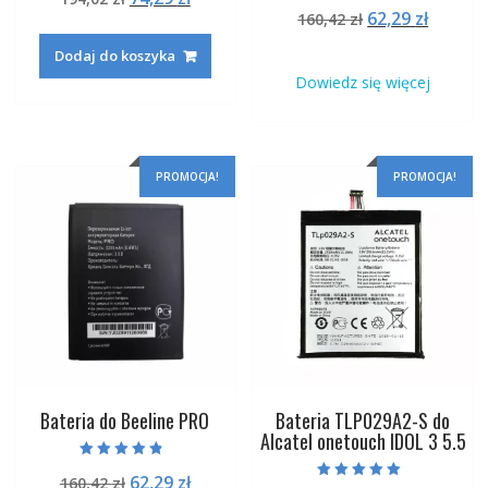
Oceniono
na 5
Pierwotna
Aktual
62,29
zł
cena
cena
160,42
zł
5.00
na 5
cena
cena
wynosiła:
wynosi:
Dodaj do koszyka
wynosiła:
wynosi
194,02 zł.
74,29 zł.
Dowiedz się więcej
160,42 zł.
62,29 zł
PROMOCJA!
PROMOCJA!
Bateria do Beeline PRO
Bateria TLP029A2-S do
Alcatel onetouch IDOL 3 5.5
Oceniono
Pierwotna
Aktualna
62,29
zł
160,42
zł
4.50