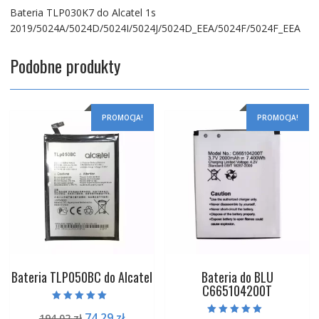
Bateria TLP030K7 do Alcatel 1s
2019/5024A/5024D/5024I/5024J/5024D_EEA/5024F/5024F_EEA
Podobne produkty
PROMOCJA!
PROMOCJA!
Bateria TLP050BC do Alcatel
Bateria do BLU
C665104200T
Oceniono
Pierwotna
Aktualna
74,29
zł
194,02
zł
5.00