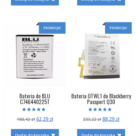
160,42 zł.
62,29 zł.
196,82 zł.
75,29 zł
PROMOCJA!
PROMOCJA!
Bateria do BLU
Bateria OTWL1 do Blackberry
C746440225T
Passport Q30
Oceniono
Oceniono
Pierwotna
Aktualna
Pierwotna
Aktual
62,29
zł
88,29
zł
160,42
zł
233,22
zł
5.00
4.50
na 5
na 5
cena
cena
cena
cena
wynosiła:
wynosi:
wynosiła:
wynosi
Dodaj do koszyka
Dodaj do koszyka