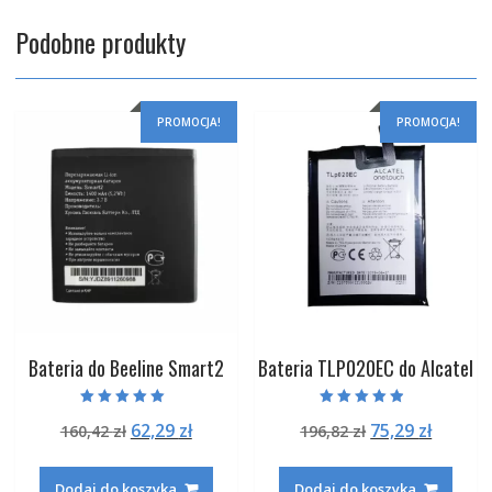
Podobne produkty
PROMOCJA!
PROMOCJA!
Bateria do Beeline Smart2
Bateria TLP020EC do Alcatel
Oceniono
Oceniono
Pierwotna
Aktualna
Pierwotna
Aktual
62,29
zł
75,29
zł
160,42
zł
196,82
zł
5.00
4.50
na 5
na 5
cena
cena
cena
cena
wynosiła:
wynosi:
wynosiła:
wynosi
Dodaj do koszyka
Dodaj do koszyka