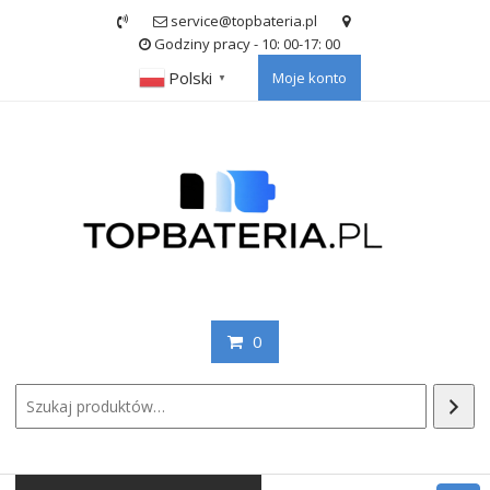
Skip
service@topbateria.pl
to
Godziny pracy - 10: 00-17: 00
content
Polski
Moje konto
▼
0