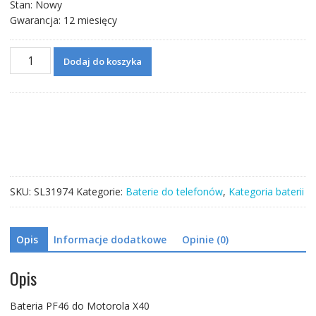
Stan: Nowy
Gwarancja: 12 miesięcy
ilość
Dodaj do koszyka
Bateria
PF46
do
Motorola
X40
SKU:
SL31974
Kategorie:
Baterie do telefonów
,
Kategoria baterii
Opis
Informacje dodatkowe
Opinie (0)
Opis
Bateria PF46 do Motorola X40