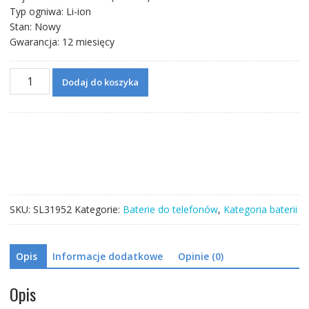
Typ ogniwa: Li-ion
Stan: Nowy
Gwarancja: 12 miesięcy
ilość
Dodaj do koszyka
Bateria
LR50
do
Motorola
MOTO
edge
SKU:
SL31952
Kategorie:
Baterie do telefonów
,
Kategoria baterii
Opis
Informacje dodatkowe
Opinie (0)
Opis