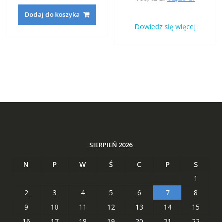
na 5
cena
cena
wynosiła:
wynosi:
Dodaj do koszyka
wynosiła:
wynosi
160,42 zł.
62,29 zł.
Dowiedz się więcej
160,42 zł.
62,29 zł
SIERPIEŃ 2026
N
P
W
Ś
C
P
S
1
2
3
4
5
6
7
8
9
10
11
12
13
14
15
16
17
18
19
20
21
22