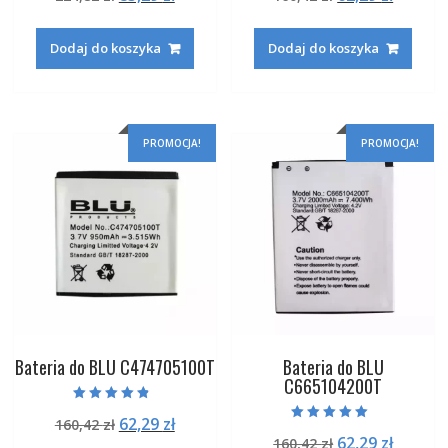
na 5
na 5
cena
cena
cena
cena
wynosiła:
wynosi:
wynosiła:
wynosi
Dodaj do koszyka
Dodaj do koszyka
224,82 zł.
85,29 zł.
160,42 zł.
62,29 zł
PROMOCJA!
PROMOCJA!
Bateria do BLU C474705100T
Bateria do BLU
C665104200T
Oceniono
Pierwotna
Aktualna
62,29
zł
160,42
zł
4.50
Oceniono
na 5
Pierwotna
Aktual
62,29
zł
cena
cena
160,42
zł
5.00