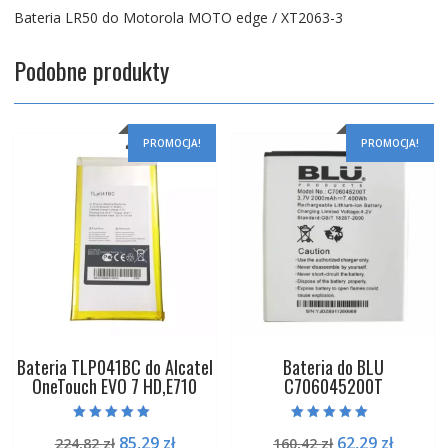
Bateria LR50 do Motorola MOTO edge / XT2063-3
Podobne produkty
PROMOCJA!
PROMOCJA!
Bateria TLP041BC do Alcatel
Bateria do BLU
OneTouch EVO 7 HD,E710
C706045200T
Oceniono
Oceniono
Pierwotna
Aktualna
Pierwotna
Aktual
85,29
zł
62,29
zł
224,82
zł
160,42
zł
5.00
5.00