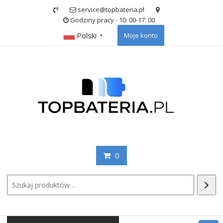
Skip
service@topbateria.pl
to
Godziny pracy - 10: 00-17: 00
content
Polski
Moje konto
▼
0