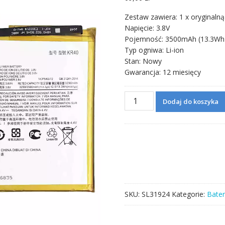
Zestaw zawiera: 1 x oryginalną
Napięcie: 3.8V
Pojemność: 3500mAh (13.3Wh
Typ ogniwa: Li-ion
Stan: Nowy
Gwarancja: 12 miesięcy
ilość
Dodaj do koszyka
Bateria
KR40
do
Motorola
One
Vision
/
P50
SKU:
SL31924
Kategorie:
Bater
/
One
Action