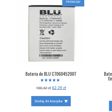
PROMOCJA!
Bateria do BLU C706045200T
Bate
On
Oceniono
Pierwotna
Aktualna
62,29
zł
160,42
zł
5.00
na 5
cena
cena
wynosiła:
wynosi:
Dodaj do koszyka
160,42 zł.
62,29 zł.