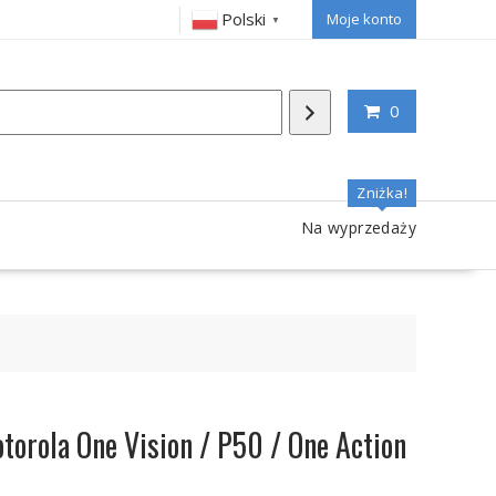
Polski
Moje konto
▼
0
Zniżka!
Na wyprzedaży
orola One Vision / P50 / One Action