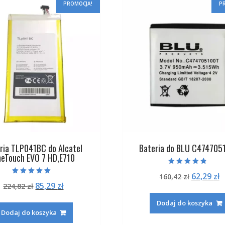
PROMOCJA!
P
ria TLP041BC do Alcatel
Bateria do BLU C474705
eTouch EVO 7 HD,E710
Oceniono
Pierwot
A
62,29
zł
160,42
zł
4.50
Oceniono
na 5
Pierwotna
Aktualna
85,29
zł
224,82
zł
cena
c
5.00
na 5
cena
cena
wynosiła
w
Dodaj do koszyka
wynosiła:
wynosi:
160,42 zł
6
Dodaj do koszyka
224,82 zł.
85,29 zł.