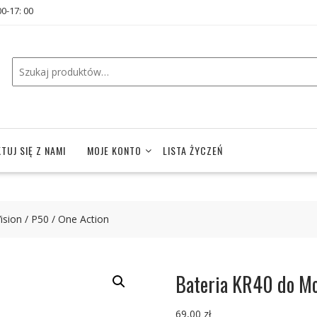
00-17: 00
TUJ SIĘ Z NAMI
MOJE KONTO
LISTA ŻYCZEŃ
sion / P50 / One Action
Bateria KR40 do Mot
69,00
zł