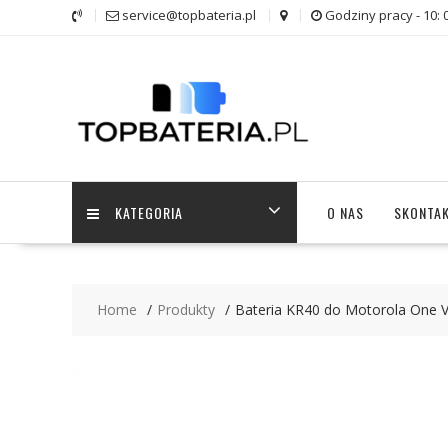
Skip
service@topbateria.pl
Godziny pracy - 10: 
to
content
KATEGORIA
O NAS
SKONTAK
Home
Produkty
Bateria KR40 do Motorola One Vi