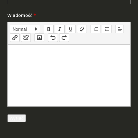
Wiadomość
*