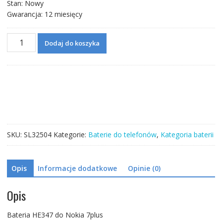
Stan: Nowy
Gwarancja: 12 miesięcy
ilość
Dodaj do koszyka
Bateria
HE347
do
Nokia
7plus
SKU:
SL32504
Kategorie:
Baterie do telefonów
,
Kategoria baterii
Opis
Informacje dodatkowe
Opinie (0)
Opis
Bateria HE347 do Nokia 7plus