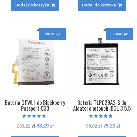
wynosiła:
wynosi:
wynosiła:
wynosi
Dodaj do koszyka
Dodaj do koszyka
224,82 zł.
85,29 zł.
191,22 zł.
73,29 zł
PROMOCJA!
PROMOCJA!
Bateria OTWL1 do Blackberry
Bateria TLP029A2-S do
Passport Q30
Alcatel onetouch IDOL 3 5.5
Oceniono
Oceniono
Pierwotna
Aktualna
Pierwotna
Aktual
88,29
zł
75,29
zł
233,22
zł
196,82
zł
4.50
5.00
na 5
na 5
cena
cena
cena
cena