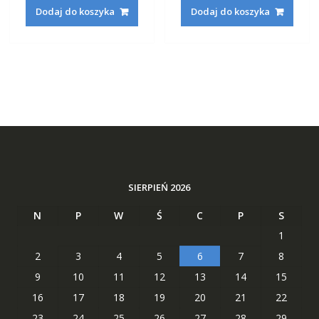
wynosiła:
wynosi:
wynosiła:
wynosi
Dodaj do koszyka
Dodaj do koszyka
233,22 zł.
88,29 zł.
196,82 zł.
75,29 zł
SIERPIEŃ 2026
N
P
W
Ś
C
P
S
1
2
3
4
5
6
7
8
9
10
11
12
13
14
15
16
17
18
19
20
21
22
23
24
25
26
27
28
29