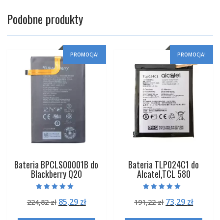
Podobne produkty
PROMOCJA!
PROMOCJA!
Bateria BPCLS00001B do
Bateria TLP024C1 do
Blackberry Q20
Alcatel,TCL 580
Oceniono
Oceniono
Pierwotna
Aktualna
Pierwotna
Aktual
85,29
zł
73,29
zł
224,82
zł
191,22
zł
5.00
5.00
na 5
na 5
cena
cena
cena
cena