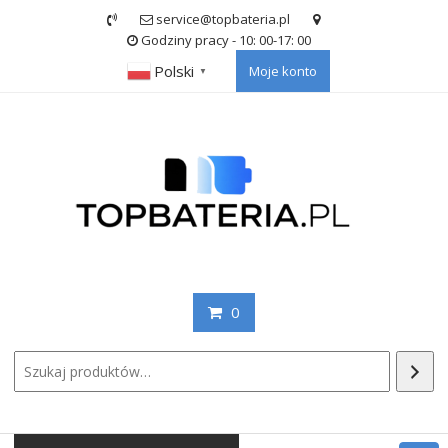
Skip
service@topbateria.pl
to
Godziny pracy - 10: 00-17: 00
content
Polski
Moje konto
▼
0