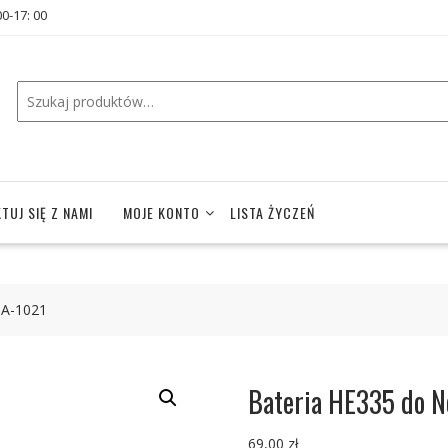
00-17: 00
TUJ SIĘ Z NAMI
MOJE KONTO
LISTA ŻYCZEŃ
TA-1021
Bateria HE335 do N
69,00
zł