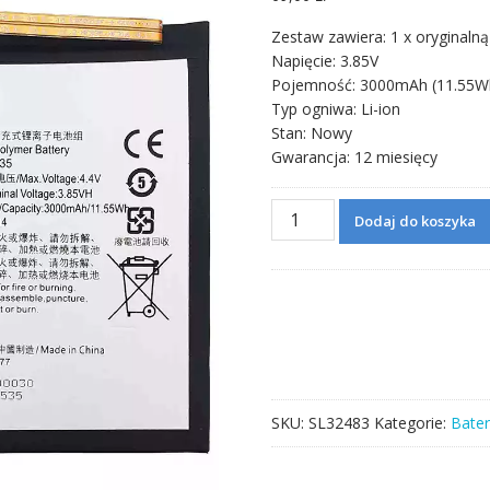
Zestaw zawiera: 1 x oryginalną
Napięcie: 3.85V
Pojemność: 3000mAh (11.55W
Typ ogniwa: Li-ion
Stan: Nowy
Gwarancja: 12 miesięcy
ilość
Dodaj do koszyka
Bateria
HE335
do
Nokia
2
NK2/TA-
1021
SKU:
SL32483
Kategorie:
Bater