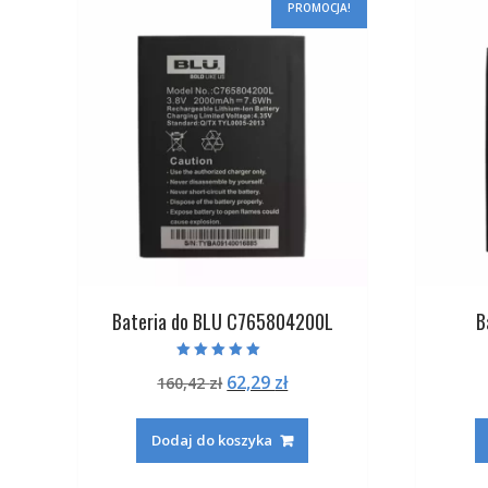
PROMOCJA!
Bateria do BLU C765804200L
B
Oceniono
Pierwotna
Aktualna
62,29
zł
160,42
zł
5.00
na 5
cena
cena
wynosiła:
wynosi:
Dodaj do koszyka
160,42 zł.
62,29 zł.