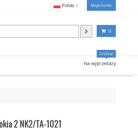
Polski
Moje konto
▼
0
Zniżka!
Na wyprzedaży
okia 2 NK2/TA-1021