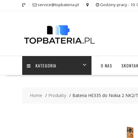
Skip
service@topbateria.pl
Godziny pracy - 10: 
to
content
KATEGORIA
O NAS
SKONTAK
Home
Produkty
Bateria HE335 do Nokia 2 NK2/