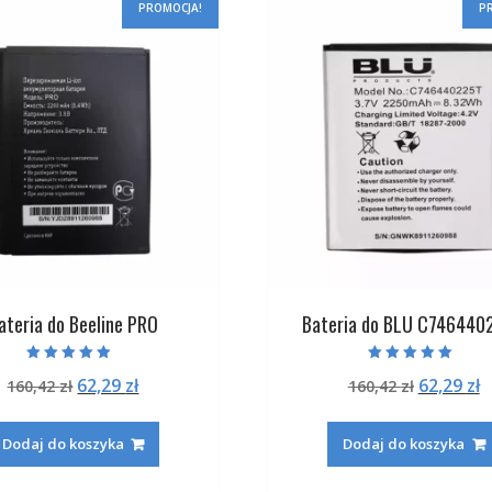
PROMOCJA!
P
ateria do Beeline PRO
Bateria do BLU C746440
Oceniono
Oceniono
Pierwotna
Aktualna
Pierwot
A
62,29
zł
62,29
zł
160,42
zł
160,42
zł
4.50
5.00
na 5
na 5
cena
cena
cena
c
wynosiła:
wynosi:
wynosiła
w
Dodaj do koszyka
Dodaj do koszyka
160,42 zł.
62,29 zł.
160,42 zł
6