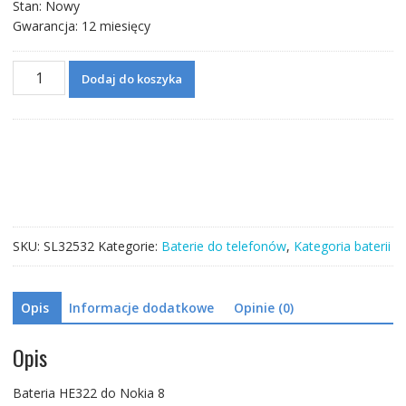
Stan: Nowy
Gwarancja: 12 miesięcy
ilość
Dodaj do koszyka
Bateria
HE322
do
Nokia
SKU:
SL32532
Kategorie:
Baterie do telefonów
,
Kategoria baterii
Opis
Informacje dodatkowe
Opinie (0)
Opis
Bateria HE322 do Nokia 8