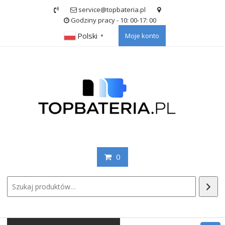
Skip
service@topbateria.pl
to
Godziny pracy - 10: 00-17: 00
content
Polski
Moje konto
▼
0