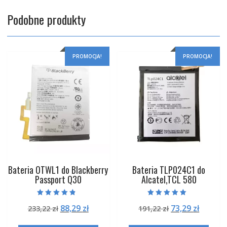
Podobne produkty
PROMOCJA!
PROMOCJA!
Bateria OTWL1 do Blackberry
Bateria TLP024C1 do
Passport Q30
Alcatel,TCL 580
Oceniono
Oceniono
Pierwotna
Aktualna
Pierwotna
Aktual
88,29
zł
73,29
zł
233,22
zł
191,22
zł
4.50
5.00
na 5
na 5
cena
cena
cena
cena