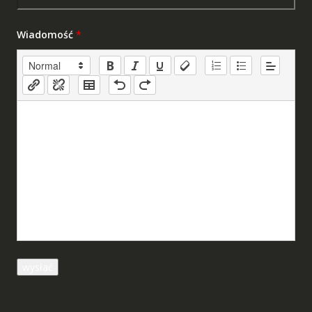
Wiadomość
*