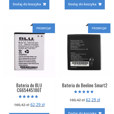
wynosiła:
wynosi:
wynosiła:
wynosi
Dodaj do koszyka
Dodaj do koszyka
233,22 zł.
88,29 zł.
191,22 zł.
73,29 zł
PROMOCJA!
PROMOCJA!
Bateria do BLU
Bateria do Beeline Smart2
C665445180T
Oceniono
Pierwotna
Aktual
62,29
zł
160,42
zł
5.00
Oceniono
na 5
Pierwotna
Aktualna
62,29
zł
160,42
zł
cena
cena
4.50
na 5
cena
cena
wynosiła:
wynosi
Dodaj do koszyka