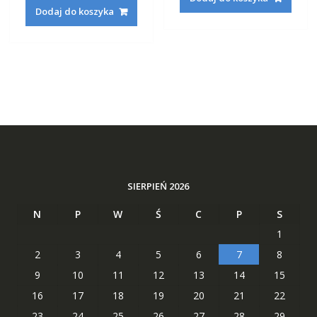
wynosiła:
wynosi:
160,42 zł.
62,29 zł
Dodaj do koszyka
160,42 zł.
62,29 zł.
SIERPIEŃ 2026
N
P
W
Ś
C
P
S
1
2
3
4
5
6
7
8
9
10
11
12
13
14
15
16
17
18
19
20
21
22
23
24
25
26
27
28
29