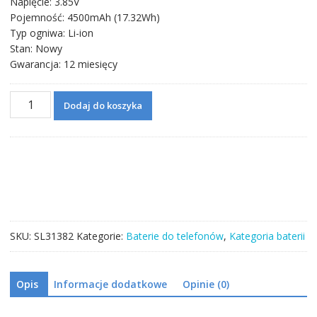
Napięcie: 3.85V
Pojemność: 4500mAh (17.32Wh)
Typ ogniwa: Li-ion
Stan: Nowy
Gwarancja: 12 miesięcy
ilość
Dodaj do koszyka
Bateria
HB555591EEW
do
HUAWEI
Mate
30
Pro
SKU:
SL31382
Kategorie:
Baterie do telefonów
,
Kategoria baterii
Opis
Informacje dodatkowe
Opinie (0)