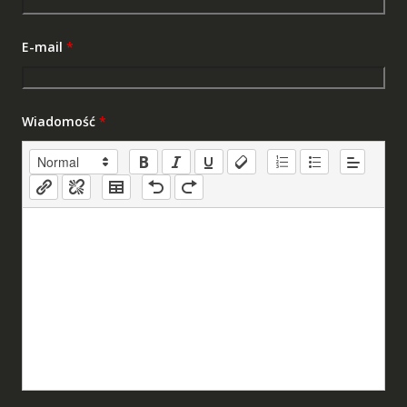
E-mail
*
Wiadomość
*