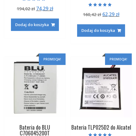
Oceniono
Pierwotna
Aktualna
74,29
zł
194,02
zł
5.00
Oceniono
na 5
Pierwotna
Aktual
62,29
zł
cena
cena
160,42
zł
4.50
na 5
cena
cena
wynosiła:
wynosi:
Dodaj do koszyka
wynosiła:
wynosi
194,02 zł.
74,29 zł.
Dodaj do koszyka
160,42 zł.
62,29 zł
PROMOCJA!
PROMOCJA!
Bateria do BLU
Bateria TLP025D2 do Alcatel
C706045200T