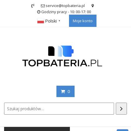
Skip
service@topbateria.pl
to
Godziny pracy - 10: 00-17: 00
content
Polski
Moje konto
▼
0