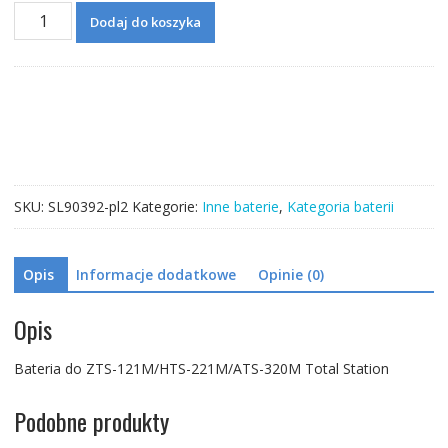
ilość
Dodaj do koszyka
Bateria
do
ZTS-
121M/HTS-
221M/ATS-
320M
Total
Station
SKU:
SL90392-pl2
Kategorie:
Inne baterie
,
Kategoria baterii
Opis
Informacje dodatkowe
Opinie (0)
Opis
Bateria do ZTS-121M/HTS-221M/ATS-320M Total Station
Podobne produkty