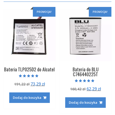
PROMOCJA!
PROMOCJA!
Bateria TLP025D2 do Alcatel
Bateria do BLU
C746440225T
Oceniono
Pierwotna
Aktualna
73,29
zł
191,22
zł
5.00
Oceniono
na 5
Pierwotna
Aktual
62,29
zł
cena
cena
160,42
zł
5.00
na 5
cena
cena
wynosiła:
wynosi:
Dodaj do koszyka
wynosiła:
wynosi
191,22 zł.
73,29 zł.
Dodaj do koszyka
160,42 zł.
62,29 zł