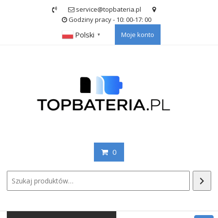
Skip
service@topbateria.pl
to
Godziny pracy - 10: 00-17: 00
content
Polski
Moje konto
▼
0