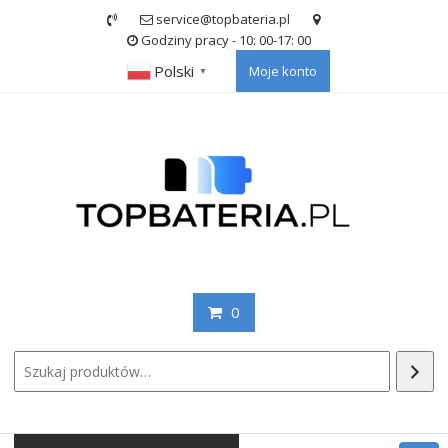
Skip
service@topbateria.pl
to
Godziny pracy - 10: 00-17: 00
content
Polski
Moje konto
▼
0