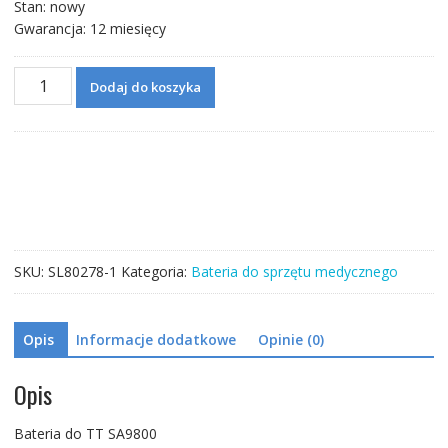
Stan: nowy
Gwarancja: 12 miesięcy
ilość
Dodaj do koszyka
Bateria
do
TT
SA9800
SKU:
SL80278-1
Kategoria:
Bateria do sprzętu medycznego
Opis
Informacje dodatkowe
Opinie (0)
Opis
Bateria do TT SA9800