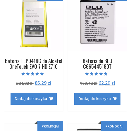
Bateria TLP041BC do Alcatel
Bateria do BLU
OneTouch EVO 7 HD,E710
C665445180T
Oceniono
Oceniono
Pierwotna
Aktualna
Pierwotna
Aktual
85,29
zł
62,29
zł
224,82
zł
160,42
zł
5.00
4.50
na 5
na 5
cena
cena
cena
cena
wynosiła:
wynosi:
wynosiła:
wynosi
Dodaj do koszyka
Dodaj do koszyka
224,82 zł.
85,29 zł.
160,42 zł.
62,29 zł
PROMOCJA!
PROMOCJA!