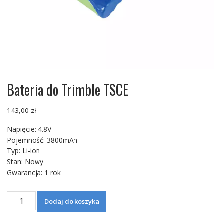
Bateria do Trimble TSCE
143,00
zł
Napięcie: 4.8V
Pojemność: 3800mAh
Typ: Li-ion
Stan: Nowy
Gwarancja: 1 rok
ilość
Dodaj do koszyka
Bateria
do