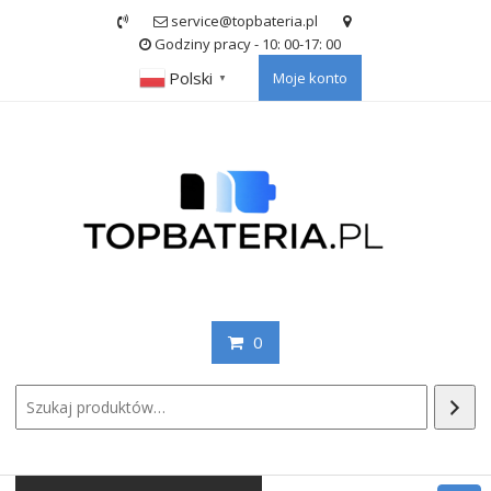
Skip
service@topbateria.pl
to
Godziny pracy - 10: 00-17: 00
content
Polski
Moje konto
▼
0