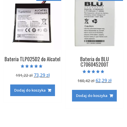
Bateria TLP025D2 do Alcatel
Bateria do BLU
C706045200T
Oceniono
Pierwotna
Aktualna
73,29
zł
191,22
zł
5.00
Oceniono
na 5
Pierwotna
Aktual
62,29
zł
cena
cena
160,42
zł
5.00
na 5
cena
cena
wynosiła:
wynosi:
Dodaj do koszyka
wynosiła:
wynosi
191,22 zł.
73,29 zł.
Dodaj do koszyka
160,42 zł.
62,29 zł