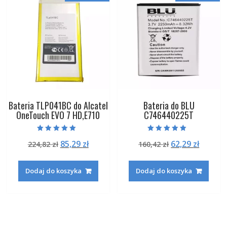
Bateria TLP041BC do Alcatel
Bateria do BLU
OneTouch EVO 7 HD,E710
C746440225T
Oceniono
Oceniono
Pierwotna
Aktualna
Pierwotna
Aktual
85,29
zł
62,29
zł
224,82
zł
160,42
zł
5.00
5.00
na 5
na 5
cena
cena
cena
cena
wynosiła:
wynosi:
wynosiła:
wynosi
Dodaj do koszyka
Dodaj do koszyka
224,82 zł.
85,29 zł.
160,42 zł.
62,29 zł