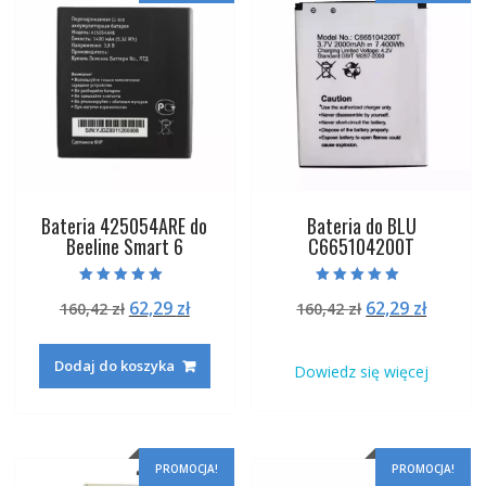
Bateria 425054ARE do
Bateria do BLU
Beeline Smart 6
C665104200T
Oceniono
Oceniono
Pierwotna
Aktualna
Pierwotna
Aktual
62,29
zł
62,29
zł
160,42
zł
160,42
zł
5.00
5.00
na 5
na 5
cena
cena
cena
cena
wynosiła:
wynosi:
wynosiła:
wynosi
Dodaj do koszyka
Dowiedz się więcej
160,42 zł.
62,29 zł.
160,42 zł.
62,29 zł
PROMOCJA!
PROMOCJA!