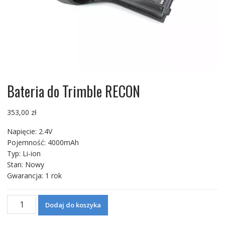
Bateria do Trimble RECON
353,00
zł
Napięcie: 2.4V
Pojemność: 4000mAh
Typ: Li-ion
Stan: Nowy
Gwarancja: 1 rok
ilość
Dodaj do koszyka
Bateria
do