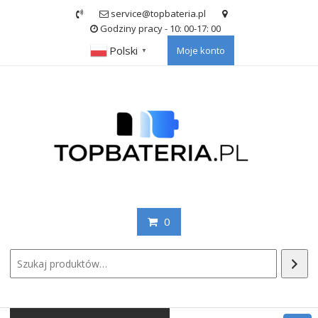
Skip
service@topbateria.pl
to
Godziny pracy - 10: 00-17: 00
content
Polski
Moje konto
▼
0