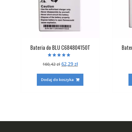
Bateria do BLU C684804150T
Bate
Oceniono
Pierwotna
Aktualna
62,29
zł
160,42
zł
5.00
na 5
cena
cena
wynosiła:
wynosi:
Dodaj do koszyka
160,42 zł.
62,29 zł.