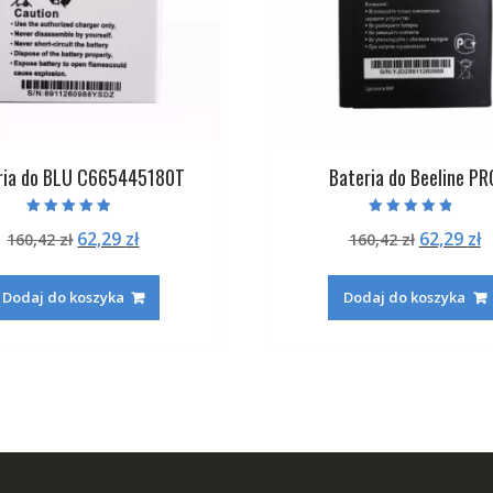
ria do BLU C665445180T
Bateria do Beeline PR
Oceniono
Oceniono
Pierwotna
Aktualna
Pierwot
A
62,29
zł
62,29
zł
160,42
zł
160,42
zł
4.50
4.50
na 5
na 5
cena
cena
cena
c
wynosiła:
wynosi:
wynosiła
w
Dodaj do koszyka
Dodaj do koszyka
160,42 zł.
62,29 zł.
160,42 zł
6