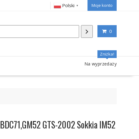
Polski
Moje konto
▼
0
Zniżka!
Na wyprzedaży
 BDC71,GM52 GTS-2002 Sokkia IM52