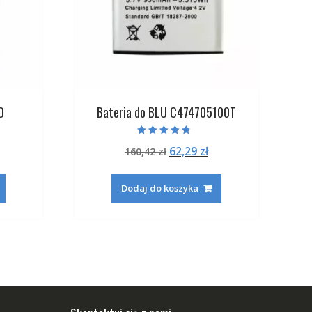
O
Bateria do BLU C474705100T
Oceniono
na
ktualna
Pierwotna
Aktualna
62,29
zł
160,42
zł
4.50
na 5
ena
cena
cena
:
ynosi:
wynosiła:
wynosi:
Dodaj do koszyka
.
2,29 zł.
160,42 zł.
62,29 zł.