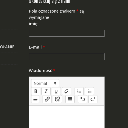
Skontaktuj się z nami
Pola oznaczone znakiem
*
są
wymagane
imię
OŁANIE
E-mail
*
Wiadomość
*