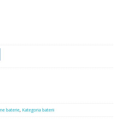
nne baterie
,
Kategoria baterii