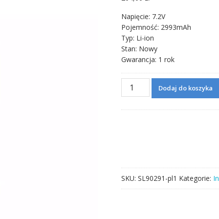
Napięcie: 7.2V
Pojemność: 2993mAh
Typ: Li-ion
Stan: Nowy
Gwarancja: 1 rok
ilość
Dodaj do koszyka
Bateria
do
TOPCON
BDC71,GM52
GTS-
2002
Sokkia
IM52
SKU:
SL90291-pl1
Kategorie:
I