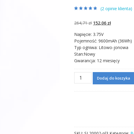
(
2
opinie klienta)
Oceniony
2
4.50
na 5 na
podstawie
Pierwotna
Aktualna
264,71
zł
152,06
zł
ocen klientów
cena
cena
Napięcie: 3.75V
wynosiła:
wynosi:
Pojemność: 9600mAh (36Wh)
264,71 zł.
152,06 zł.
Typ ogniwa: Litowo-jonowa
Stan:Nowy
Gwarancja: 12 miesięcy
ilość
Dodaj do koszyka
Bateria
do
tabletu
LENOVO
Yoga
Tablet
2
1050L，
SKU:
SL20002-pl3
Kategorie:
B