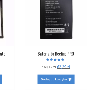
atel
Bateria do Beeline PRO
Oceniono
na
ktualna
Pierwotna
Aktualna
62,29
zł
160,42
zł
4.50
na 5
ena
cena
cena
:
ynosi:
wynosiła:
wynosi:
Dodaj do koszyka
.
3,29 zł.
160,42 zł.
62,29 zł.