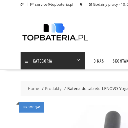
Skip
service@topbateria.pl
Godziny pracy - 10: 
to
content
KATEGORIA
O NAS
SKONTAK
Home
Produkty
Bateria do tabletu LENOVO Yog
PROMOCJA!