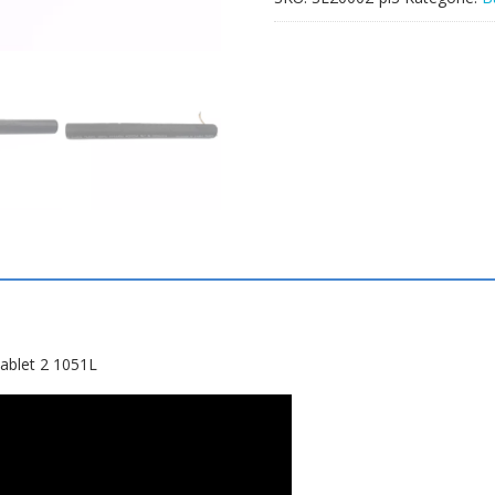
Yoga
Tablet
2
1051L
ablet 2 1051L