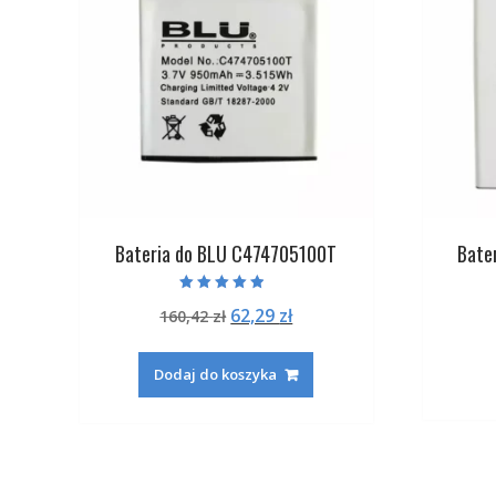
Bateria do BLU C474705100T
Bate
Oceniono
Pierwotna
Aktualna
62,29
zł
160,42
zł
4.50
na 5
cena
cena
wynosiła:
wynosi:
Dodaj do koszyka
160,42 zł.
62,29 zł.