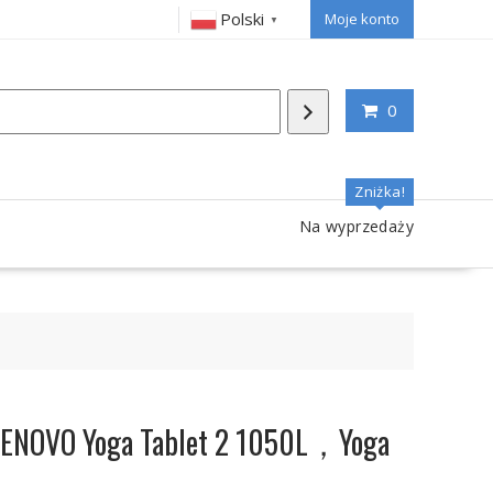
Polski
Moje konto
▼
0
Zniżka!
Na wyprzedaży
 LENOVO Yoga Tablet 2 1050L，Yoga