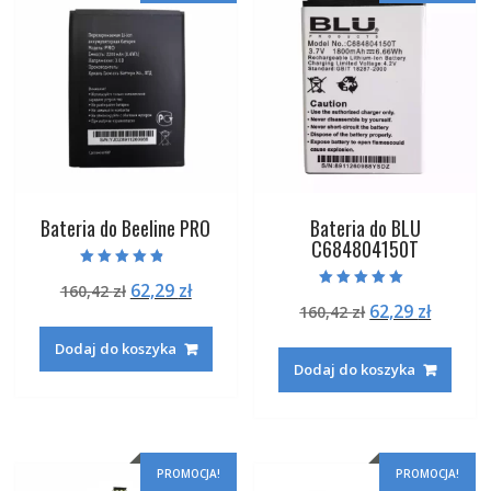
Bateria do Beeline PRO
Bateria do BLU
C684804150T
Oceniono
Pierwotna
Aktualna
62,29
zł
160,42
zł
4.50
Oceniono
na 5
Pierwotna
Aktual
62,29
zł
cena
cena
160,42
zł
5.00
na 5
cena
cena
wynosiła:
wynosi:
Dodaj do koszyka
wynosiła:
wynosi
160,42 zł.
62,29 zł.
Dodaj do koszyka
160,42 zł.
62,29 zł
PROMOCJA!
PROMOCJA!