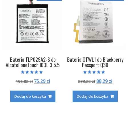
Bateria TLP029A2-S do
Bateria OTWL1 do Blackberry
Alcatel onetouch IDOL 3 5.5
Passport Q30
Oceniono
Oceniono
Pierwotna
Aktualna
Pierwotna
Aktual
75,29
zł
88,29
zł
196,82
zł
233,22
zł
5.00
4.50
na 5
na 5
cena
cena
cena
cena
wynosiła:
wynosi:
wynosiła:
wynosi
Dodaj do koszyka
Dodaj do koszyka
196,82 zł.
75,29 zł.
233,22 zł.
88,29 zł