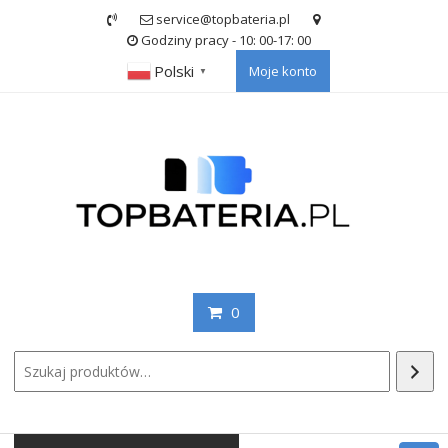
Skip
service@topbateria.pl
to
Godziny pracy - 10: 00-17: 00
content
Polski
Moje konto
▼
0