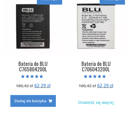
Bateria do BLU
Bateria do BLU
C765804200L
C706043200L
Oceniono
Oceniono
Pierwotna
Aktualna
Pierwotna
Aktual
62,29
zł
62,29
zł
160,42
zł
160,42
zł
5.00
5.00
na 5
na 5
cena
cena
cena
cena
wynosiła:
wynosi:
wynosiła:
wynosi
Dodaj do koszyka
Dowiedz się więcej
160,42 zł.
62,29 zł.
160,42 zł.
62,29 zł