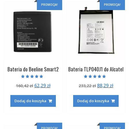
PROMOCJA!
PROMOCJA!
Bateria do Beeline Smart2
Bateria TLP040J1 do Alcatel
Oceniono
Oceniono
Pierwotna
Aktualna
Pierwotna
Aktual
62,29
zł
88,29
zł
160,42
zł
233,22
zł
5.00
4.50
na 5
na 5
cena
cena
cena
cena
wynosiła:
wynosi:
wynosiła:
wynosi
Dodaj do koszyka
Dodaj do koszyka
160,42 zł.
62,29 zł.
233,22 zł.
88,29 zł
PROMOCJA!
PROMOCJA!