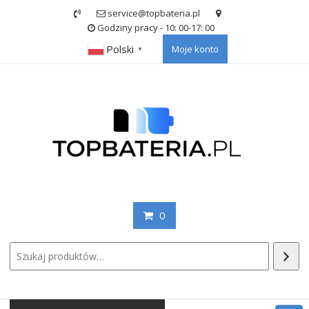
Skip
service@topbateria.pl
to
Godziny pracy - 10: 00-17: 00
content
Polski
Moje konto
▼
0