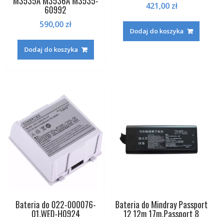
M3535A M3536A M3535-
421,00
zł
60992
590,00
zł
Dodaj do koszyka
Dodaj do koszyka
Bateria do 022-000076-
Bateria do Mindray Passport
01,WED-H0924
12 12m 17m,Passport 8