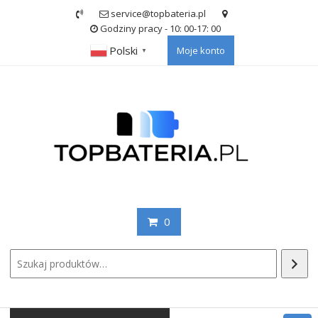
Skip
service@topbateria.pl
to
Godziny pracy - 10: 00-17: 00
content
Polski
Moje konto
▼
0