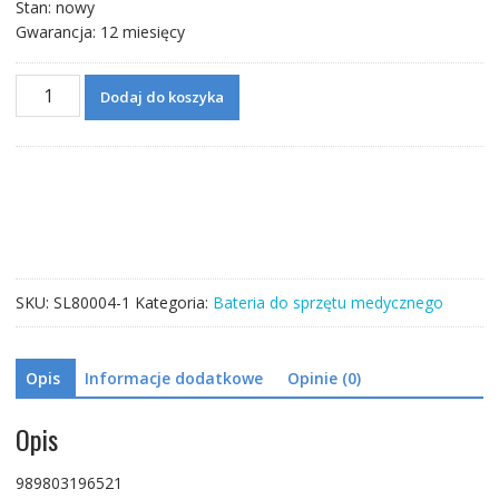
Stan: nowy
Gwarancja: 12 miesięcy
ilość
Dodaj do koszyka
Bateria
do
Philips
989803196521
SKU:
SL80004-1
Kategoria:
Bateria do sprzętu medycznego
Opis
Informacje dodatkowe
Opinie (0)
Opis
989803196521