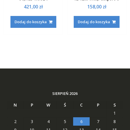
421,00
zł
158,00
zł
Dodaj do koszyka
Dodaj do koszyka
SIERPIEŃ 2026
N
P
W
Ś
C
P
S
1
2
3
4
5
6
7
8
9
10
11
12
13
14
15