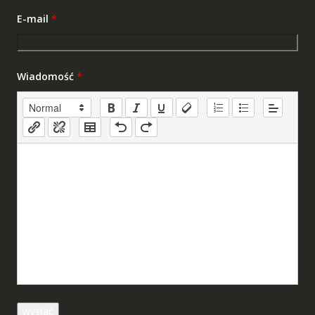
E-mail
*
Wiadomość
*