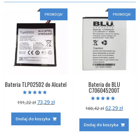
PROMOCJA!
PROMOCJA!
Bateria TLP025D2 do Alcatel
Bateria do BLU
C706045200T
Oceniono
Pierwotna
Aktualna
73,29
zł
191,22
zł
5.00
Oceniono
na 5
Pierwotna
Aktual
62,29
zł
cena
cena
160,42
zł
5.00
na 5
cena
cena
wynosiła:
wynosi:
Dodaj do koszyka
wynosiła:
wynosi
191,22 zł.
73,29 zł.
Dodaj do koszyka
160,42 zł.
62,29 zł