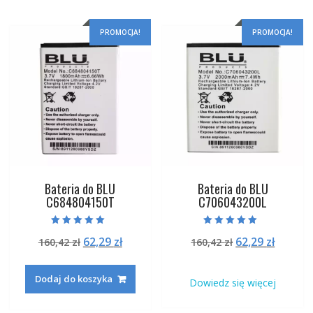
PROMOCJA!
PROMOCJA!
Bateria do BLU
Bateria do BLU
C684804150T
C706043200L
Oceniono
Oceniono
Pierwotna
Aktualna
Pierwotna
Aktual
62,29
zł
62,29
zł
160,42
zł
160,42
zł
5.00
5.00
na 5
na 5
cena
cena
cena
cena
wynosiła:
wynosi:
wynosiła:
wynosi
Dodaj do koszyka
Dowiedz się więcej
160,42 zł.
62,29 zł.
160,42 zł.
62,29 zł