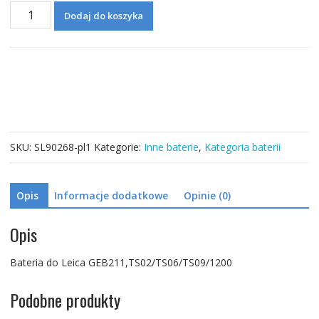
ilość
Dodaj do koszyka
Bateria
do
Leica
GEB211,TS02/TS06/TS09/1200
SKU:
SL90268-pl1
Kategorie:
Inne baterie
,
Kategoria baterii
Opis
Informacje dodatkowe
Opinie (0)
Opis
Bateria do Leica GEB211,TS02/TS06/TS09/1200
Podobne produkty