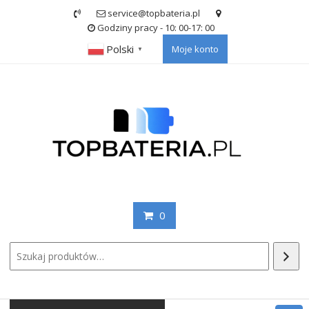
Skip
service@topbateria.pl
to
Godziny pracy - 10: 00-17: 00
content
Polski
Moje konto
▼
0