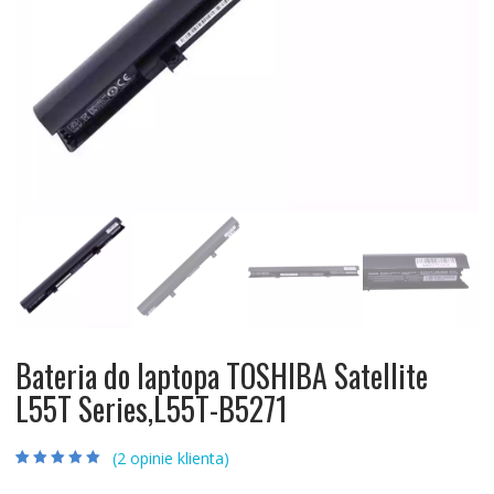
Bateria do laptopa TOSHIBA Satellite
L55T Series,L55T-B5271
(
2
opinie klienta)
Oceniony
2
5.00
na 5 na