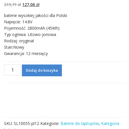
podstawie
ocen
Pierwotna
Aktualna
219,71
zł
127,06
zł
klientów
cena
cena
baterie wysokiej jakości dla Polski
wynosiła:
wynosi:
Napięcie: 14.8V
219,71 zł.
127,06 zł.
Pojemność: 2800mAh (45Wh)
Typ ogniwa: Litowo-jonowa
Rodzaj: oryginał
Stan:Nowy
Gwarancja: 12 miesięcy
ilość
Dodaj do koszyka
Bateria
do
laptopa
TOSHIBA
Satellite
L55T
Series,L55T-
B5271
SKU:
SL10055-pl12
Kategorie:
Baterie do laptopów
,
Kategoria