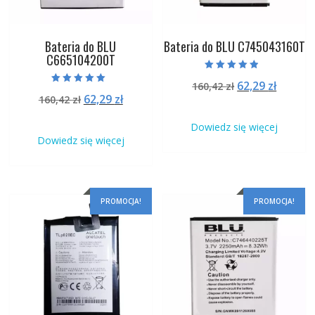
Bateria do BLU
Bateria do BLU C745043160T
C665104200T
Oceniono
Pierwotna
Aktual
62,29
zł
160,42
zł
4.50
Oceniono
na 5
Pierwotna
Aktualna
62,29
zł
160,42
zł
cena
cena
5.00
na 5
cena
cena
wynosiła:
wynosi
Dowiedz się więcej
wynosiła:
wynosi:
160,42 zł.
62,29 zł
Dowiedz się więcej
160,42 zł.
62,29 zł.
PROMOCJA!
PROMOCJA!