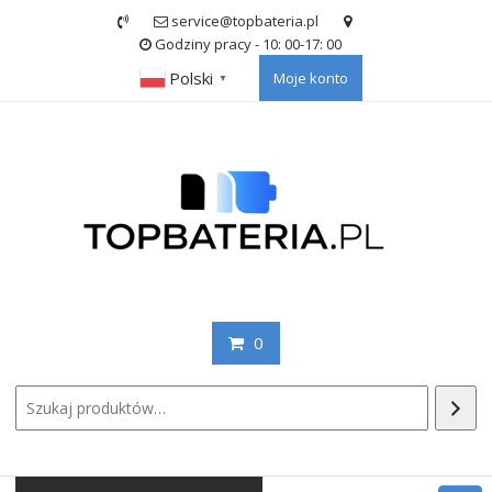
Skip
service@topbateria.pl
to
Godziny pracy - 10: 00-17: 00
content
Polski
Moje konto
▼
0