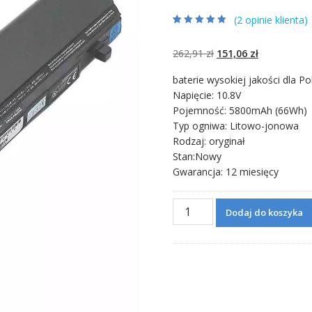
(
2
opinie klienta)
Oceniony
2
4.50
na 5 na
podstawie
Pierwotna
Aktualna
262,91
zł
151,06
zł
ocen klientów
cena
cena
baterie wysokiej jakości dla Po
wynosiła:
wynosi:
Napięcie: 10.8V
262,91 zł.
151,06 zł.
Pojemność: 5800mAh (66Wh)
Typ ogniwa: Litowo-jonowa
Rodzaj: oryginał
Stan:Nowy
Gwarancja: 12 miesięcy
ilość
Dodaj do koszyka
Bateria
do
laptopa
TOSHIBA
PABAS235,PABAS236,PABAS2