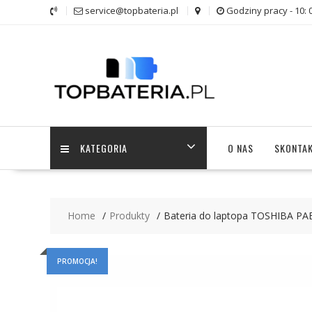
Skip
service@topbateria.pl
Godziny pracy - 10: 
to
content
KATEGORIA
O NAS
SKONTAK
Home
Produkty
Bateria do laptopa TOSHIBA 
PROMOCJA!