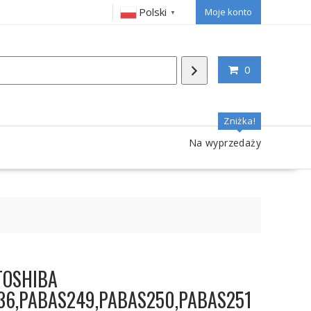
Polski
Moje konto
▼
0
Zniżka!
Na wyprzedaży
 TOSHIBA
36,PABAS249,PABAS250,PABAS251