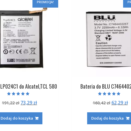
PROMOCJA!
P
TLP024C1 do Alcatel,TCL 580
Bateria do BLU C746440
Oceniono
Oceniono
Pierwotna
Aktualna
Pierwot
A
73,29
zł
62,29
zł
191,22
zł
160,42
zł
5.00
5.00
na 5
na 5
cena
cena
cena
c
wynosiła:
wynosi:
wynosiła
w
Dodaj do koszyka
Dodaj do koszyka
191,22 zł.
73,29 zł.
160,42 zł
6