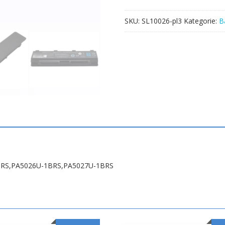
1BRS,PA5026U-
1BRS,PA5027U-
SKU:
SL10026-pl3
Kategorie:
B
1BRS
1BRS,PA5026U-1BRS,PA5027U-1BRS