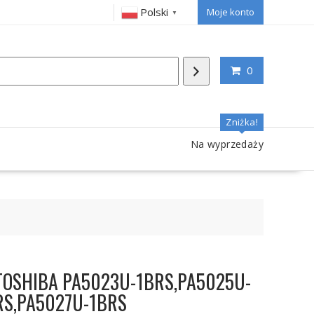
Polski
Moje konto
▼
0
Zniżka!
Na wyprzedaży
a TOSHIBA PA5023U-1BRS,PA5025U-
RS,PA5027U-1BRS