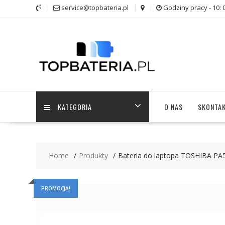
Skip
service@topbateria.pl
Godziny pracy - 10: 
to
content
KATEGORIA
O NAS
SKONTAK
Home
Produkty
Bateria do laptopa TOSHIBA 
PROMOCJA!