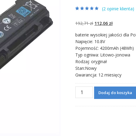
(
2
opinie klienta)
Oceniony
2
5.00
na 5 na
podstawie
ocen
Pierwotna
Aktualna
192,71
zł
112,06
zł
klientów
cena
cena
baterie wysokiej jakości dla Po
wynosiła:
wynosi:
Napięcie: 10.8V
192,71 zł.
112,06 zł.
Pojemność: 4200mAh (48Wh)
Typ ogniwa: Litowo-jonowa
Rodzaj: oryginał
Stan:Nowy
Gwarancja: 12 miesięcy
ilość
Dodaj do koszyka
Bateria
do
laptopa
TOSHIBA
PA5023U-
1BRS,PA5025U-