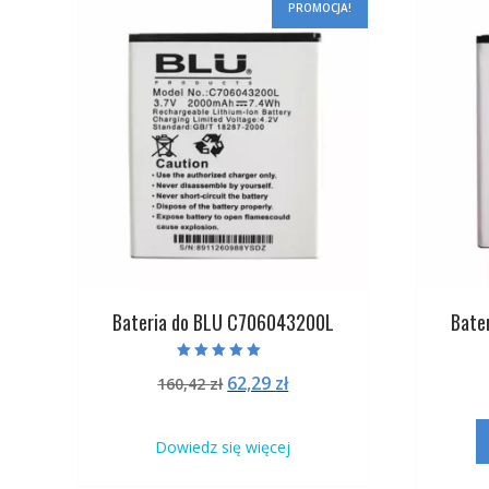
PROMOCJA!
Bateria do BLU C706043200L
Bate
Oceniono
Pierwotna
Aktualna
62,29
zł
160,42
zł
5.00
na 5
cena
cena
wynosiła:
wynosi:
Dowiedz się więcej
160,42 zł.
62,29 zł.