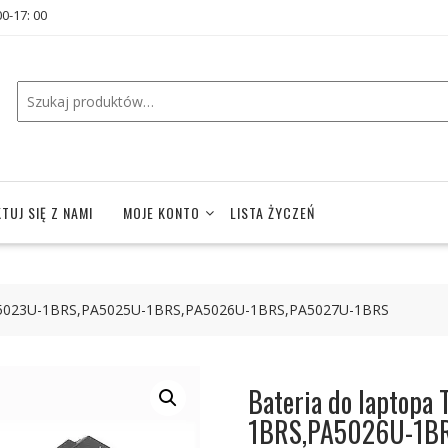
00-17: 00
TUJ SIĘ Z NAMI
MOJE KONTO
LISTA ŻYCZEŃ
PA5023U-1BRS,PA5025U-1BRS,PA5026U-1BRS,PA5027U-1BRS
Bateria do laptop
1BRS,PA5026U-1B