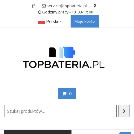
Skip
service@topbateria.pl
to
Godziny pracy - 10: 00-17: 00
content
Polski
Moje konto
▼
0