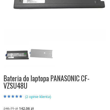
Bateria do laptopa PANASONIC CF-
VZSU48U
(
2
opinie klienta)
Oceniony
2
5.00
na 5 na
podstawie
ocen
Pierwotna
Aktualna
246,71
zł
142,06
zł
klientów