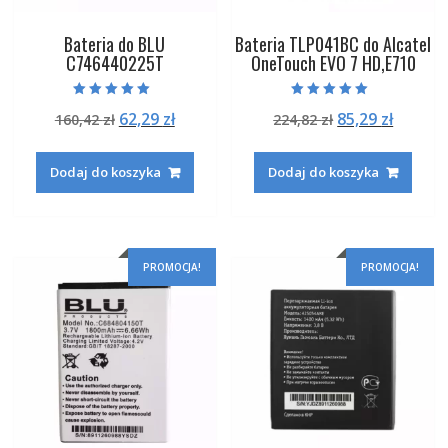
Bateria do BLU
Bateria TLP041BC do Alcatel
C746440225T
OneTouch EVO 7 HD,E710
Oceniono
Oceniono
Pierwotna
Aktualna
Pierwotna
Aktual
62,29
zł
85,29
zł
160,42
zł
224,82
zł
5.00
5.00
na 5
na 5
cena
cena
cena
cena
wynosiła:
wynosi:
wynosiła:
wynosi
Dodaj do koszyka
Dodaj do koszyka
160,42 zł.
62,29 zł.
224,82 zł.
85,29 zł
PROMOCJA!
PROMOCJA!