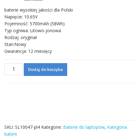
cena
cena
baterie wysokiej jakości dla Polski
wynosiła:
wynosi:
Napięcie: 10.65V
246,71 zł.
142,06 zł.
Pojemność: 5700mAh (58Wh)
Typ ogniwa: Litowo-jonowa
Rodzaj: oryginał
Stan:Nowy
Gwarancja: 12 miesięcy
ilość
Dodaj do koszyka
Bateria
do
laptopa
PANASONIC
CF-
VZSU48U
SKU:
SL10047-pl4
Kategorie:
Baterie do laptopów
,
Kategoria
baterii