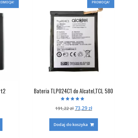
ROMOCJA!
PROMOCJA!
rt2
Bateria TLP024C1 do Alcatel,TCL 580
Oceniono
na
ktualna
Pierwotna
Aktualna
73,29
zł
191,22
zł
5.00
na 5
ena
cena
cena
:
ynosi:
wynosiła:
wynosi:
Dodaj do koszyka
.
2,29 zł.
191,22 zł.
73,29 zł.