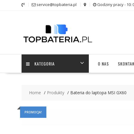
Skip
service@topbateria.pl
Godziny pracy - 10: 
to
content
KATEGORIA
O NAS
SKONTAK
Home
Produkty
Bateria do laptopa MSI GX60
PROMOCJA!