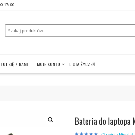
00-17: 00
TUJ SIĘ Z NAMI
MOJE KONTO
LISTA ŻYCZEŃ
Bateria do laptopa
(
2
opinie klienta)