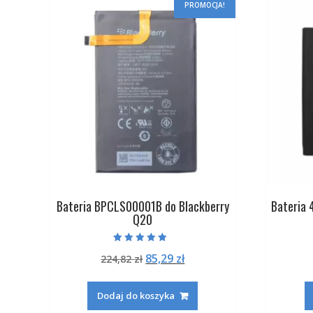
PROMOCJA!
Bateria BPCLS00001B do Blackberry
Bateria 
Q20
Oceniono
Pierwotna
Aktualna
85,29
zł
224,82
zł
5.00
na 5
cena
cena
wynosiła:
wynosi:
Dodaj do koszyka
224,82 zł.
85,29 zł.