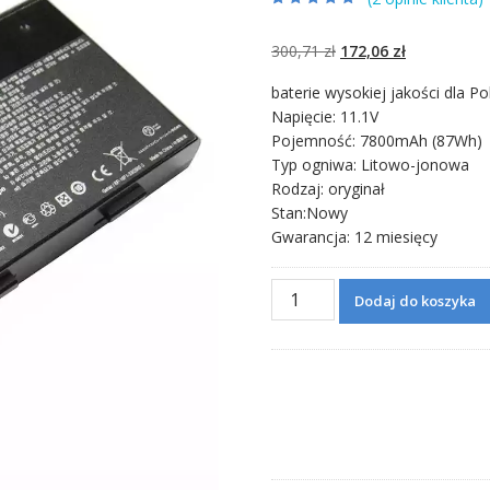
Oceniony
2
4.50
na 5 na
podstawie
Pierwotna
Aktualna
300,71
zł
172,06
zł
ocen klientów
cena
cena
baterie wysokiej jakości dla Po
wynosiła:
wynosi:
Napięcie: 11.1V
300,71 zł.
172,06 zł.
Pojemność: 7800mAh (87Wh)
Typ ogniwa: Litowo-jonowa
Rodzaj: oryginał
Stan:Nowy
Gwarancja: 12 miesięcy
ilość
Dodaj do koszyka
Bateria
do
laptopa
MSI
GX60