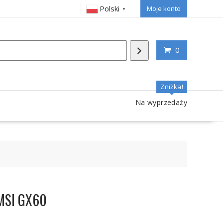
Polski
Moje konto
▼
0
Zniżka!
Na wyprzedaży
 MSI GX60