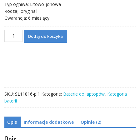
Typ ogniwa: Litowo-jonowa
Rodzaj: oryginał
Gwarancja: 6 miesięcy
ilość
Dodaj do koszyka
Bateria
do
laptopa
MSI
BTY-
M6M
SKU:
SL11816-pl1
Kategorie:
Baterie do laptopów
,
Kategoria
baterii
Opis
Informacje dodatkowe
Opinie (2)
Opis