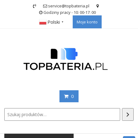
Skip
service@topbateria.pl
to
Godziny pracy - 10: 00-17: 00
content
Polski
Moje konto
▼
0