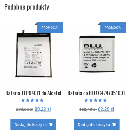
Podobne produkty
PROMOCJA!
PROMOCJA!
Bateria TLP040J1 do Alcatel
Bateria do BLU C474705100T
Oceniono
Oceniono
Pierwotna
Aktualna
Pierwotna
Aktual
88,29
zł
62,29
zł
233,22
zł
160,42
zł
4.50
4.50
na 5
na 5
cena
cena
cena
cena
wynosiła:
wynosi:
wynosiła:
wynosi
Dodaj do koszyka
Dodaj do koszyka
233,22 zł.
88,29 zł.
160,42 zł.
62,29 zł