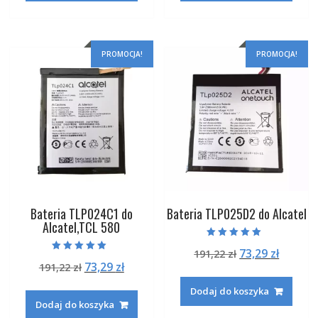
PROMOCJA!
PROMOCJA!
Bateria TLP024C1 do
Bateria TLP025D2 do Alcatel
Alcatel,TCL 580
Oceniono
Pierwotna
Aktual
73,29
zł
191,22
zł
5.00
Oceniono
na 5
Pierwotna
Aktualna
73,29
zł
191,22
zł
cena
cena
5.00
na 5
cena
cena
wynosiła:
wynosi
Dodaj do koszyka
wynosiła:
wynosi:
191,22 zł.
73,29 zł
Dodaj do koszyka
191,22 zł.
73,29 zł.