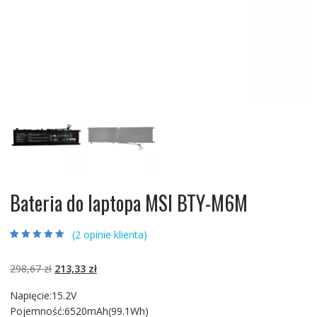
Bateria do laptopa MSI BTY-M6M
(
2
opinie klienta)
Oceniony
2
4.50
na 5 na
podstawie
Pierwotna
Aktualna
298,67
zł
213,33
zł
ocen klientów
cena
cena
Napięcie:15.2V
wynosiła:
wynosi:
Pojemność:6520mAh(99.1Wh)
298,67 zł.
213,33 zł.