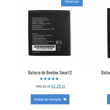
PROMOCJA!
Bateria do Beeline Smart2
Bate
Oceniono
Pierwotna
Aktualna
62,29
zł
160,42
zł
5.00
na 5
cena
cena
wynosiła:
wynosi:
Dodaj do koszyka
160,42 zł.
62,29 zł.