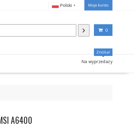
Polski
Moje konto
▼
0
Zniżka!
Na wyprzedaży
 MSI A6400