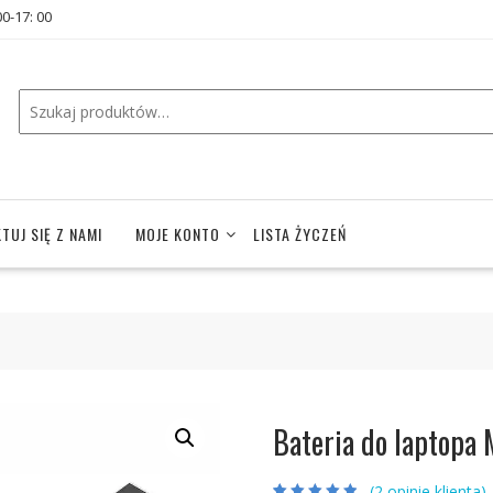
00-17: 00
TUJ SIĘ Z NAMI
MOJE KONTO
LISTA ŻYCZEŃ
Bateria do laptopa
(
2
opinie klienta)