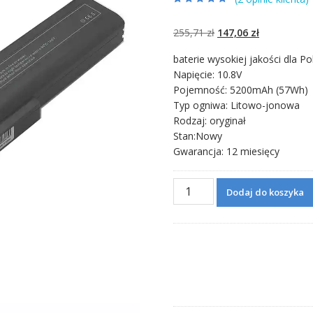
Oceniony
2
4.50
na 5 na
podstawie
Pierwotna
Aktualna
255,71
zł
147,06
zł
ocen klientów
cena
cena
baterie wysokiej jakości dla Po
wynosiła:
wynosi:
Napięcie: 10.8V
255,71 zł.
147,06 zł.
Pojemność: 5200mAh (57Wh)
Typ ogniwa: Litowo-jonowa
Rodzaj: oryginał
Stan:Nowy
Gwarancja: 12 miesięcy
ilość
Dodaj do koszyka
Bateria
do
laptopa
MSI
A6400