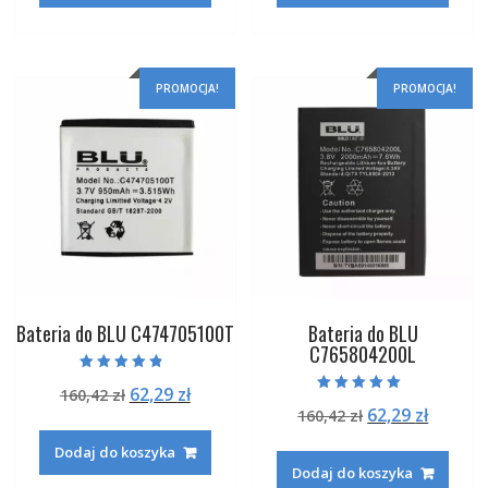
PROMOCJA!
PROMOCJA!
Bateria do BLU C474705100T
Bateria do BLU
C765804200L
Oceniono
Pierwotna
Aktualna
62,29
zł
160,42
zł
4.50
Oceniono
na 5
Pierwotna
Aktual
62,29
zł
cena
cena
160,42
zł
5.00
na 5
cena
cena
wynosiła:
wynosi:
Dodaj do koszyka
wynosiła:
wynosi
160,42 zł.
62,29 zł.
Dodaj do koszyka
160,42 zł.
62,29 zł