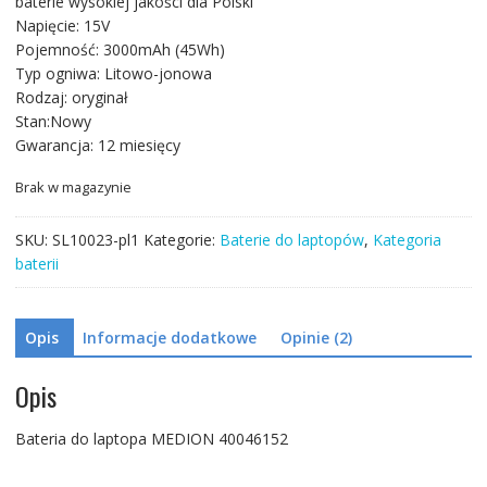
baterie wysokiej jakości dla Polski
wynosiła:
wynosi:
Napięcie: 15V
462,71 zł.
262,06 zł.
Pojemność: 3000mAh (45Wh)
Typ ogniwa: Litowo-jonowa
Rodzaj: oryginał
Stan:Nowy
Gwarancja: 12 miesięcy
Brak w magazynie
SKU:
SL10023-pl1
Kategorie:
Baterie do laptopów
,
Kategoria
baterii
Opis
Informacje dodatkowe
Opinie (2)
Opis
Bateria do laptopa MEDION 40046152