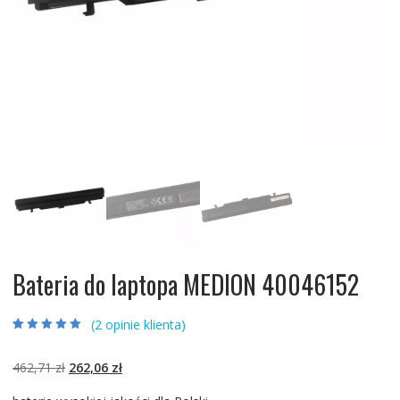
Bateria do laptopa MEDION 40046152
(
2
opinie klienta)
Oceniony
2
5.00
na 5 na
podstawie
ocen
Pierwotna
Aktualna
462,71
zł
262,06
zł
klientów
cena
cena