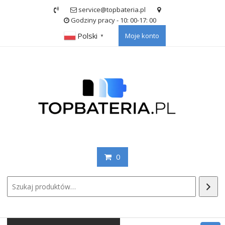
Skip
service@topbateria.pl
to
Godziny pracy - 10: 00-17: 00
content
Polski
Moje konto
▼
0