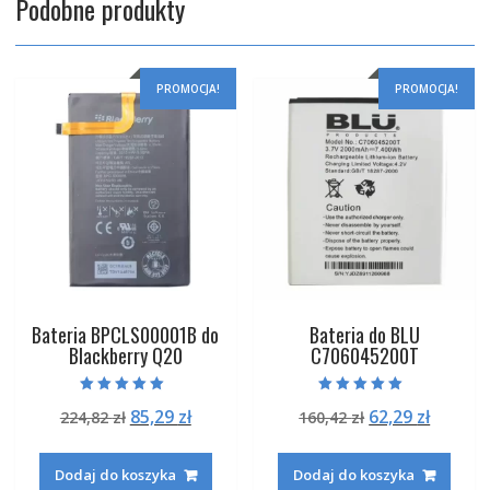
Podobne produkty
PROMOCJA!
PROMOCJA!
Bateria BPCLS00001B do
Bateria do BLU
Blackberry Q20
C706045200T
Oceniono
Oceniono
Pierwotna
Aktualna
Pierwotna
Aktual
85,29
zł
62,29
zł
224,82
zł
160,42
zł
5.00
5.00
na 5
na 5
cena
cena
cena
cena
wynosiła:
wynosi:
wynosiła:
wynosi
Dodaj do koszyka
Dodaj do koszyka
224,82 zł.
85,29 zł.
160,42 zł.
62,29 zł