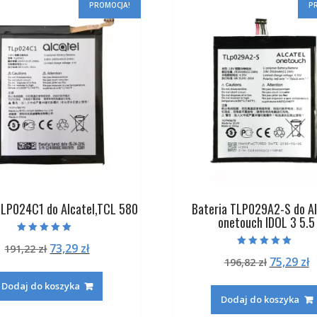
PROMOCJA!
P
TLP024C1 do Alcatel,TCL 580
Bateria TLP029A2-S do Al
onetouch IDOL 3 5.5
Oceniono
Pierwotna
Aktualna
73,29
zł
191,22
zł
5.00
Oceniono
na 5
Pierwot
A
75,29
zł
cena
cena
196,82
zł
5.00
na 5
cena
c
wynosiła:
wynosi:
Dodaj do koszyka
wynosiła
w
191,22 zł.
73,29 zł.
Dodaj do koszyka
196,82 zł
7