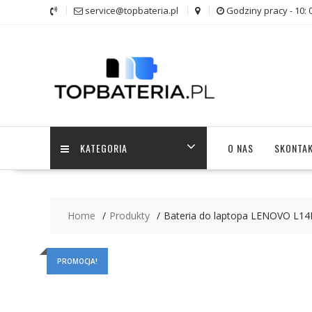
Skip
service@topbateria.pl
Godziny pracy - 10: 
to
content
KATEGORIA
O NAS
SKONTAK
Home
Produkty
Bateria do laptopa LENOVO L1
PROMOCJA!