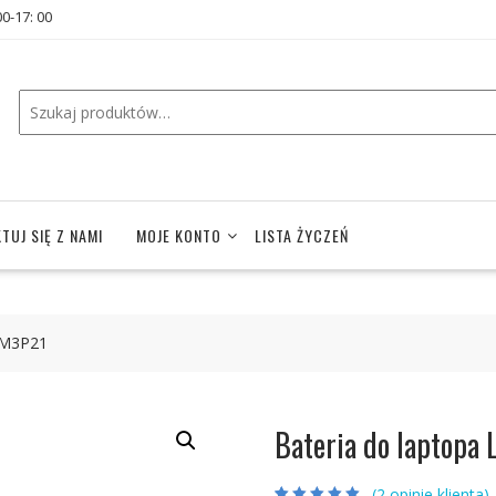
00-17: 00
TUJ SIĘ Z NAMI
MOJE KONTO
LISTA ŻYCZEŃ
4M3P21
Bateria do laptop
(
2
opinie klienta)