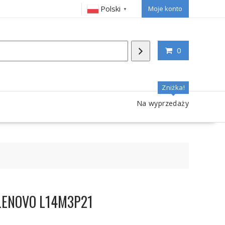
Polski
Moje konto
▼
0
Zniżka!
Na wyprzedaży
a LENOVO L14M3P21