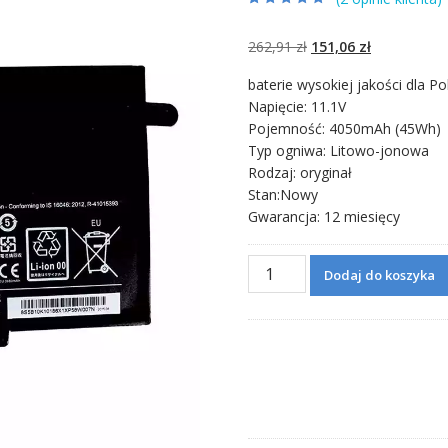
Oceniony
2
5.00
na 5 na
podstawie
ocen
Pierwotna
Aktualna
262,91
zł
151,06
zł
klientów
cena
cena
baterie wysokiej jakości dla Po
wynosiła:
wynosi:
Napięcie: 11.1V
262,91 zł.
151,06 zł.
Pojemność: 4050mAh (45Wh)
Typ ogniwa: Litowo-jonowa
Rodzaj: oryginał
Stan:Nowy
Gwarancja: 12 miesięcy
ilość
Dodaj do koszyka
Bateria
do
laptopa
LENOVO
L14M3P21