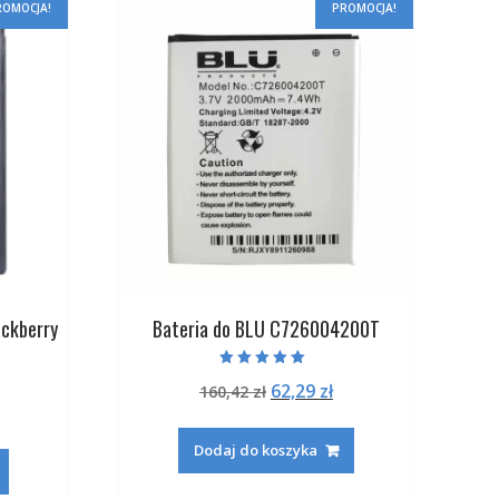
ROMOCJA!
PROMOCJA!
ckberry
Bateria do BLU C726004200T
Oceniono
Pierwotna
Aktualna
62,29
zł
160,42
zł
5.00
na 5
na
ktualna
cena
cena
ena
wynosiła:
wynosi:
Dodaj do koszyka
:
ynosi:
160,42 zł.
62,29 zł.
.
5,29 zł.