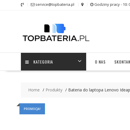
Skip
service@topbateria.pl
Godziny pracy - 10: 
to
content
KATEGORIA
O NAS
SKONTAK
Home
Produkty
Bateria do laptopa Lenovo Idea
PROMOCJA!