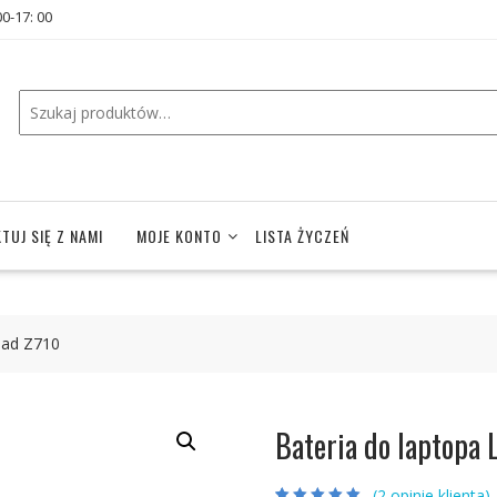
00-17: 00
TUJ SIĘ Z NAMI
MOJE KONTO
LISTA ŻYCZEŃ
pad Z710
Bateria do laptopa 
(
2
opinie klienta)