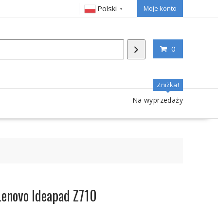
Polski
Moje konto
▼
0
Zniżka!
Na wyprzedaży
Lenovo Ideapad Z710