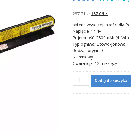
Oceniony
2
5.00
na 5 na
podstawie
ocen
Pierwotna
Aktualna
237,71
zł
137,06
zł
klientów
cena
cena
baterie wysokiej jakości dla Po
wynosiła:
wynosi:
Napięcie: 14.4V
237,71 zł.
137,06 zł.
Pojemność: 2800mAh (41Wh)
Typ ogniwa: Litowo-jonowa
Rodzaj: oryginał
Stan:Nowy
Gwarancja: 12 miesięcy
ilość
Dodaj do koszyka
Bateria
do
laptopa
Lenovo
Ideapad
Z710