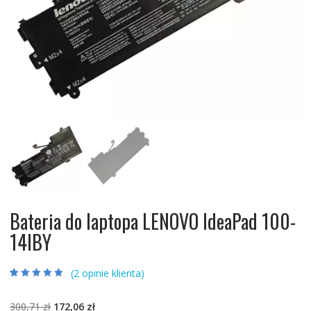
Bateria do laptopa LENOVO IdeaPad 100-
14IBY
(
2
opinie klienta)
Oceniony
2
4.50
na 5 na
podstawie
Pierwotna
Aktualna
300,71
zł
172,06
zł
ocen klientów