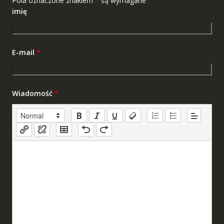
Pola oznaczone znakiem
*
są wymagane
imię
E-mail
*
Wiadomość
*