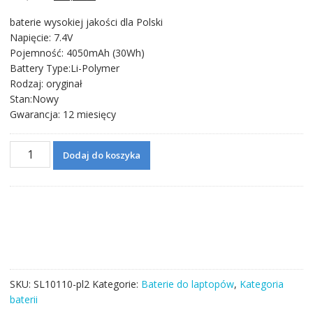
cena
cena
baterie wysokiej jakości dla Polski
wynosiła:
wynosi:
Napięcie: 7.4V
300,71 zł.
172,06 zł.
Pojemność: 4050mAh (30Wh)
Battery Type:Li-Polymer
Rodzaj: oryginał
Stan:Nowy
Gwarancja: 12 miesięcy
ilość
Dodaj do koszyka
Bateria
do
laptopa
LENOVO
IdeaPad
100-
14IBY
SKU:
SL10110-pl2
Kategorie:
Baterie do laptopów
,
Kategoria
baterii