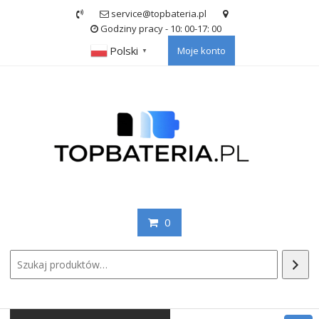
Skip
service@topbateria.pl
to
Godziny pracy - 10: 00-17: 00
content
Polski
Moje konto
▼
0