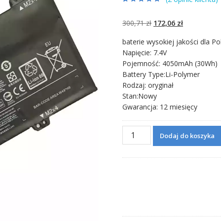
Oceniony
2
5.00
na 5 na
podstawie
ocen
Pierwotna
Aktualna
300,71
zł
172,06
zł
klientów
cena
cena
baterie wysokiej jakości dla Po
wynosiła:
wynosi:
Napięcie: 7.4V
300,71 zł.
172,06 zł.
Pojemność: 4050mAh (30Wh)
Battery Type:Li-Polymer
Rodzaj: oryginał
Stan:Nowy
Gwarancja: 12 miesięcy
ilość
Dodaj do koszyka
Bateria
do
laptopa
LENOVO
E31-
70,U31-
70