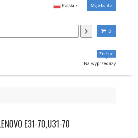
Polski
Moje konto
▼
0
Zniżka!
Na wyprzedaży
 LENOVO E31-70,U31-70