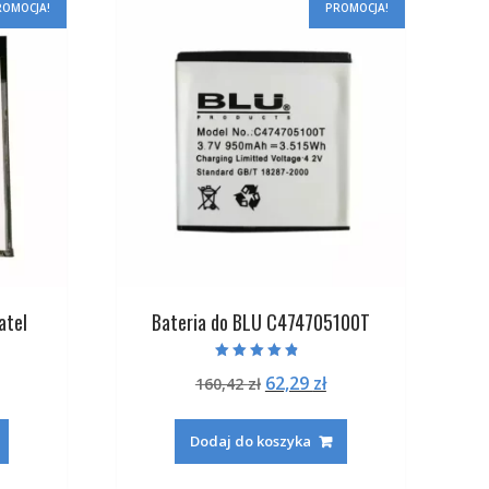
ROMOCJA!
PROMOCJA!
atel
Bateria do BLU C474705100T
Oceniono
na
ktualna
Pierwotna
Aktualna
62,29
zł
160,42
zł
4.50
na 5
ena
cena
cena
:
ynosi:
wynosiła:
wynosi:
Dodaj do koszyka
.
8,29 zł.
160,42 zł.
62,29 zł.