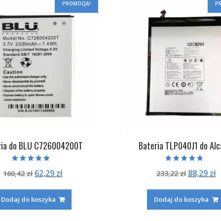
PROMOCJA!
P
ria do BLU C726004200T
Bateria TLP040J1 do Alc
Oceniono
Oceniono
Pierwotna
Aktualna
Pierwot
A
62,29
zł
88,29
zł
160,42
zł
233,22
zł
5.00
4.50
na 5
na 5
cena
cena
cena
c
wynosiła:
wynosi:
wynosiła
w
Dodaj do koszyka
Dodaj do koszyka
160,42 zł.
62,29 zł.
233,22 zł
8