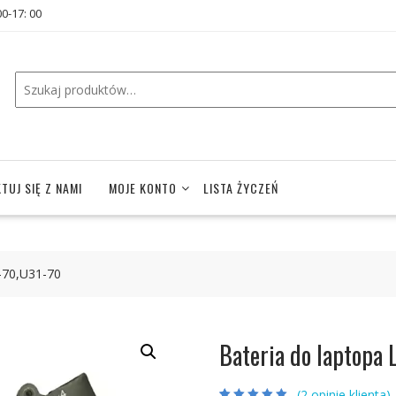
00-17: 00
TUJ SIĘ Z NAMI
MOJE KONTO
LISTA ŻYCZEŃ
-70,U31-70
Bateria do laptopa
(
2
opinie klienta)