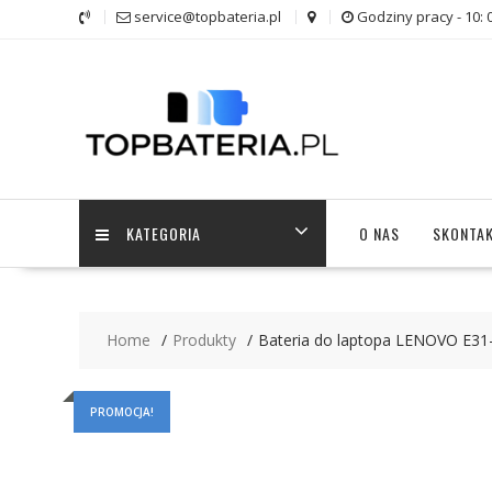
Skip
service@topbateria.pl
Godziny pracy - 10: 
to
content
KATEGORIA
O NAS
SKONTAK
Home
Produkty
Bateria do laptopa LENOVO E31
PROMOCJA!