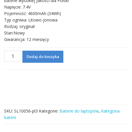
baterie wysokiej jakości dla Polski
wynosiła:
wynosi:
Napięcie: 7.4V
291,71 zł.
167,06 zł.
Pojemność: 4600mAh (34Wh)
Typ ogniwa: Litowo-jonowa
Rodzaj: oryginał
Stan:Nowy
Gwarancja: 12 miesięcy
ilość
Dodaj do koszyka
Bateria
do
laptopa
LENOVO
45N1748
SKU:
SL10056-pl3
Kategorie:
Baterie do laptopów
,
Kategoria
baterii