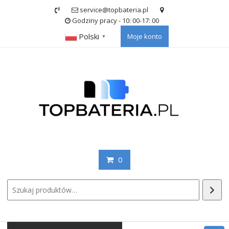
Skip
service@topbateria.pl
to
Godziny pracy - 10: 00-17: 00
content
Polski
Moje konto
▼
0