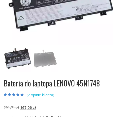
Bateria do laptopa LENOVO 45N1748
(
2
opinie klienta)
Oceniony
2
5.00
na 5 na
podstawie
ocen
Pierwotna
Aktualna
291,71
zł
167,06
zł
klientów
cena
cena