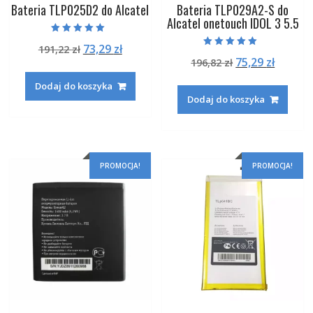
Bateria TLP025D2 do Alcatel
Bateria TLP029A2-S do
Alcatel onetouch IDOL 3 5.5
Oceniono
Pierwotna
Aktualna
73,29
zł
191,22
zł
5.00
Oceniono
na 5
Pierwotna
Aktual
75,29
zł
cena
cena
196,82
zł
5.00
na 5
cena
cena
wynosiła:
wynosi:
Dodaj do koszyka
wynosiła:
wynosi
191,22 zł.
73,29 zł.
Dodaj do koszyka
196,82 zł.
75,29 zł
PROMOCJA!
PROMOCJA!