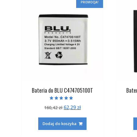
PROMOCJA!
Bateria do BLU C474705100T
Bate
Oceniono
Pierwotna
Aktualna
62,29
zł
160,42
zł
4.50
na 5
cena
cena
wynosiła:
wynosi:
Dodaj do koszyka
160,42 zł.
62,29 zł.