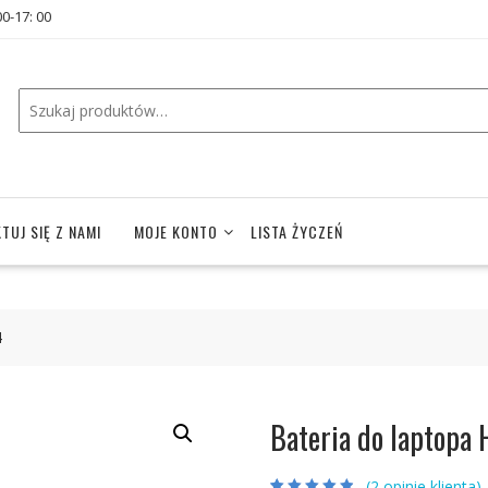
00-17: 00
TUJ SIĘ Z NAMI
MOJE KONTO
LISTA ŻYCZEŃ
4
Bateria do laptopa
(
2
opinie klienta)