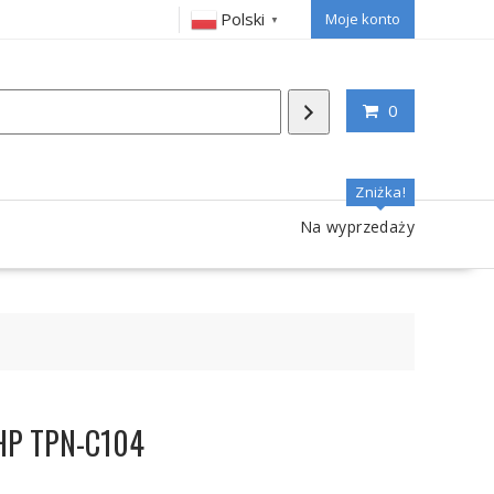
Polski
Moje konto
▼
0
Zniżka!
Na wyprzedaży
 HP TPN-C104