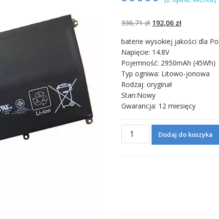
Oceniony
2
4.50
na 5 na
podstawie
Pierwotna
Aktualna
336,71
zł
192,06
zł
ocen klientów
cena
cena
baterie wysokiej jakości dla Po
wynosiła:
wynosi:
Napięcie: 14.8V
336,71 zł.
192,06 zł.
Pojemność: 2950mAh (45Wh)
Typ ogniwa: Litowo-jonowa
Rodzaj: oryginał
Stan:Nowy
Gwarancja: 12 miesięcy
ilość
Dodaj do koszyka
Bateria
do
laptopa
HP
TPN-
C104