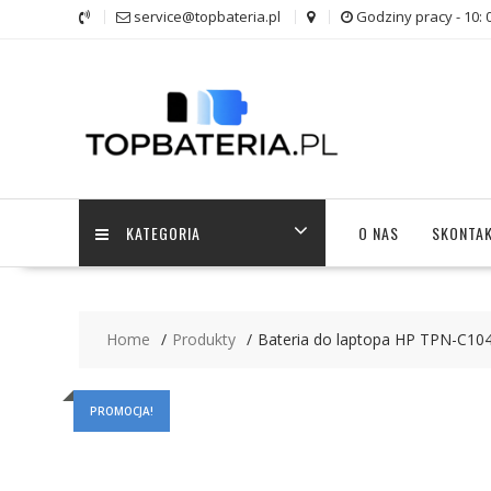
Skip
service@topbateria.pl
Godziny pracy - 10: 
to
content
KATEGORIA
O NAS
SKONTAK
Home
Produkty
Bateria do laptopa HP TPN-C10
PROMOCJA!