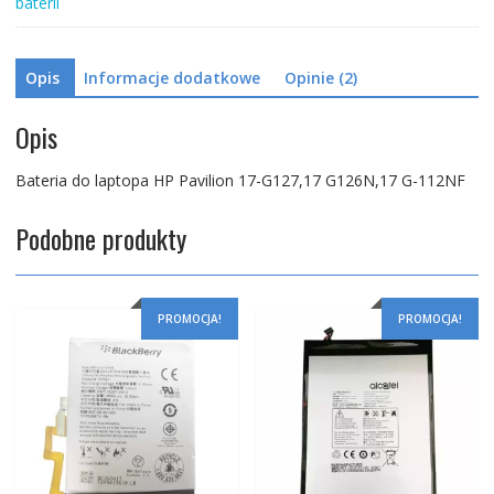
baterii
112NF
Opis
Informacje dodatkowe
Opinie (2)
Opis
Bateria do laptopa HP Pavilion 17-G127,17 G126N,17 G-112NF
Podobne produkty
PROMOCJA!
PROMOCJA!