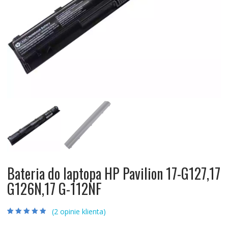
Bateria do laptopa HP Pavilion 17-G127,17
G126N,17 G-112NF
(
2
opinie klienta)
Oceniony
2
4.50
na 5 na