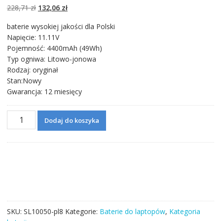
podstawie
Pierwotna
Aktualna
228,71
zł
132,06
zł
ocen klientów
cena
cena
baterie wysokiej jakości dla Polski
wynosiła:
wynosi:
Napięcie: 11.11V
228,71 zł.
132,06 zł.
Pojemność: 4400mAh (49Wh)
Typ ogniwa: Litowo-jonowa
Rodzaj: oryginał
Stan:Nowy
Gwarancja: 12 miesięcy
ilość
Dodaj do koszyka
Bateria
do
laptopa
HP
Pavilion
17-
G127,17
G126N,17
SKU:
SL10050-pl8
Kategorie:
Baterie do laptopów
,
Kategoria
G-