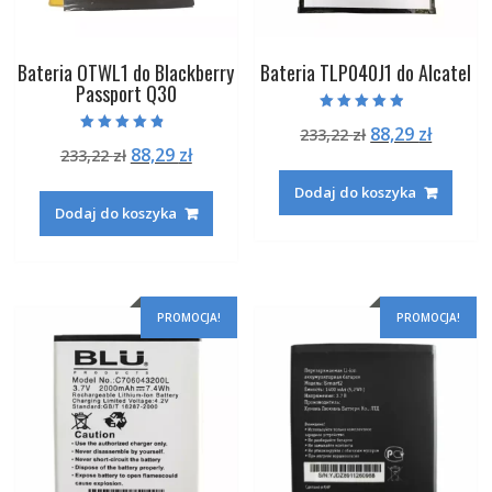
Bateria OTWL1 do Blackberry
Bateria TLP040J1 do Alcatel
Passport Q30
Oceniono
Pierwotna
Aktual
88,29
zł
233,22
zł
4.50
Oceniono
na 5
Pierwotna
Aktualna
88,29
zł
233,22
zł
cena
cena
4.50
na 5
cena
cena
wynosiła:
wynosi
Dodaj do koszyka
wynosiła:
wynosi:
233,22 zł.
88,29 zł
Dodaj do koszyka
233,22 zł.
88,29 zł.
PROMOCJA!
PROMOCJA!