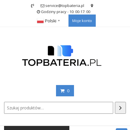
Skip
service@topbateria.pl
to
Godziny pracy - 10: 00-17: 00
content
Polski
Moje konto
▼
0