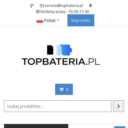
Skip
service@topbateria.pl
to
Godziny pracy - 10: 00-17: 00
content
Polski
Moje konto
▼
0