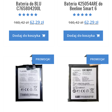
Bateria do BLU
Bateria 425054ARE do
C765804200L
Beeline Smart 6
Oceniono
Oceniono
Pierwotna
Aktualna
Pierwotna
Aktual
62,29
zł
62,29
zł
160,42
zł
160,42
zł
5.00
5.00
na 5
na 5
cena
cena
cena
cena
wynosiła:
wynosi:
wynosiła:
wynosi
Dodaj do koszyka
Dodaj do koszyka
160,42 zł.
62,29 zł.
160,42 zł.
62,29 zł
PROMOCJA!
PROMOCJA!