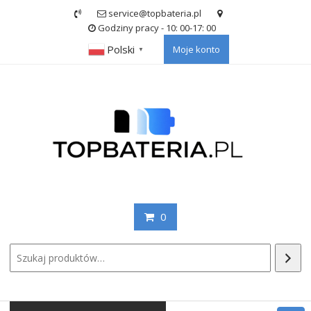
Skip
service@topbateria.pl
to
Godziny pracy - 10: 00-17: 00
content
Polski
Moje konto
▼
0