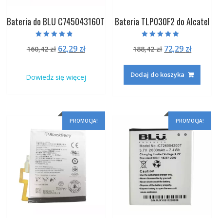
Bateria do BLU C745043160T
Bateria TLP030F2 do Alcatel
Oceniono
Oceniono
Pierwotna
Aktualna
Pierwotna
Aktual
62,29
zł
72,29
zł
160,42
zł
188,42
zł
4.50
5.00
na 5
na 5
cena
cena
cena
cena
wynosiła:
wynosi:
wynosiła:
wynosi
Dodaj do koszyka
Dowiedz się więcej
160,42 zł.
62,29 zł.
188,42 zł.
72,29 zł
PROMOCJA!
PROMOCJA!