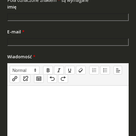
Pola oznaczone znakiem
*
są wymagane
imię
E-mail
*
Wiadomość
*