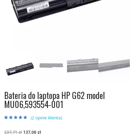
Bateria do laptopa HP G62 model
MU06,593554-001
(
2
opinie klienta)
Oceniony
2
4.50
na 5 na
podstawie
Pierwotna
Aktualna
237,71
zł
137,06
zł
ocen klientów