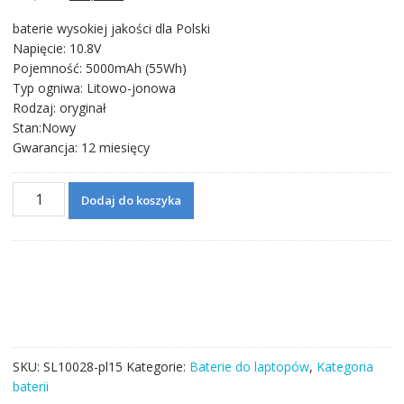
cena
cena
baterie wysokiej jakości dla Polski
wynosiła:
wynosi:
Napięcie: 10.8V
237,71 zł.
137,06 zł.
Pojemność: 5000mAh (55Wh)
Typ ogniwa: Litowo-jonowa
Rodzaj: oryginał
Stan:Nowy
Gwarancja: 12 miesięcy
ilość
Dodaj do koszyka
Bateria
do
laptopa
HP
G62
model
MU06,593554-
001
SKU:
SL10028-pl15
Kategorie:
Baterie do laptopów
,
Kategoria
baterii