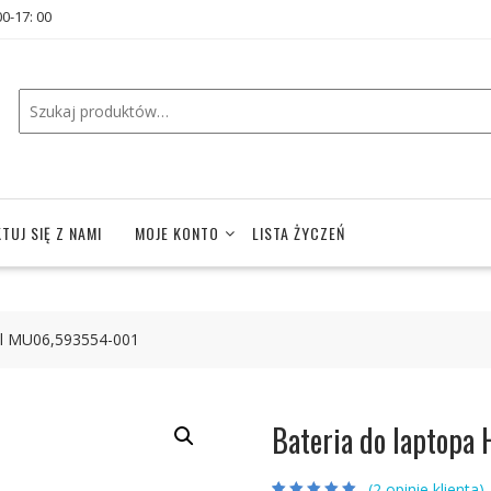
00-17: 00
TUJ SIĘ Z NAMI
MOJE KONTO
LISTA ŻYCZEŃ
el MU06,593554-001
Bateria do laptop
(
2
opinie klienta)