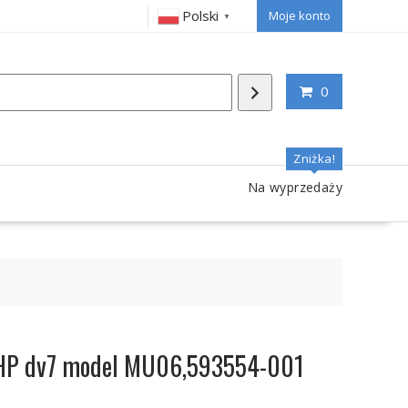
Polski
Moje konto
▼
0
Zniżka!
Na wyprzedaży
a HP dv7 model MU06,593554-001