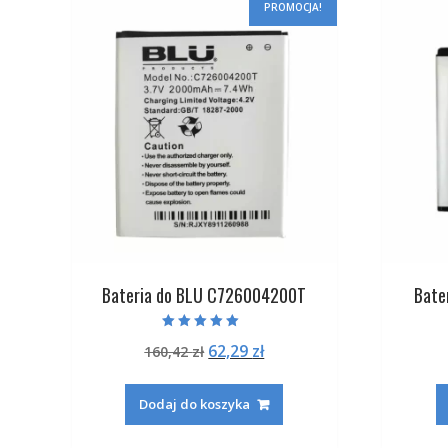
PROMOCJA!
Bateria do BLU C726004200T
Bate
Oceniono
Pierwotna
Aktualna
62,29
zł
160,42
zł
5.00
na 5
cena
cena
wynosiła:
wynosi:
Dodaj do koszyka
160,42 zł.
62,29 zł.