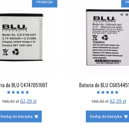
PROMOCJA!
P
ria do BLU C474705100T
Bateria do BLU C665445
Oceniono
Oceniono
Pierwotna
Aktualna
Pierwot
A
62,29
zł
62,29
zł
160,42
zł
160,42
zł
4.50
4.50
na 5
na 5
cena
cena
cena
c
wynosiła:
wynosi:
wynosiła
w
Dodaj do koszyka
Dodaj do koszyka
160,42 zł.
62,29 zł.
160,42 zł
6