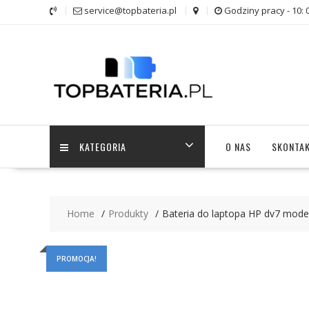
Skip
service@topbateria.pl
Godziny pracy - 10: 
to
content
KATEGORIA
O NAS
SKONTAK
Home
Produkty
Bateria do laptopa HP dv7 mod
PROMOCJA!