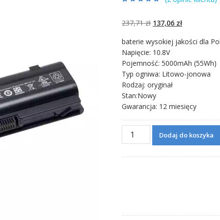
Oceniony
2
5.00
na 5 na
podstawie
ocen
Pierwotna
Aktualna
237,71
zł
137,06
zł
klientów
cena
cena
baterie wysokiej jakości dla Po
wynosiła:
wynosi:
Napięcie: 10.8V
237,71 zł.
137,06 zł.
Pojemność: 5000mAh (55Wh)
Typ ogniwa: Litowo-jonowa
Rodzaj: oryginał
Stan:Nowy
Gwarancja: 12 miesięcy
ilość
Dodaj do koszyka
Bateria
do
laptopa
HP
dv7
model
MU06,593554-
001