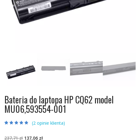
Bateria do laptopa HP CQ62 model
MU06,593554-001
(
2
opinie klienta)
Oceniony
2
4.50
na 5 na
podstawie
Pierwotna
Aktualna
237,71
zł
137,06
zł
ocen klientów