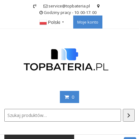
Skip
service@topbateria.pl
to
Godziny pracy - 10: 00-17: 00
content
Polski
Moje konto
▼
0