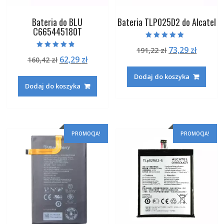
Bateria do BLU
Bateria TLP025D2 do Alcatel
C665445180T
Oceniono
Pierwotna
Aktual
73,29
zł
191,22
zł
5.00
Oceniono
na 5
Pierwotna
Aktualna
62,29
zł
160,42
zł
cena
cena
4.50
na 5
cena
cena
wynosiła:
wynosi
Dodaj do koszyka
wynosiła:
wynosi:
191,22 zł.
73,29 zł
Dodaj do koszyka
160,42 zł.
62,29 zł.
PROMOCJA!
PROMOCJA!