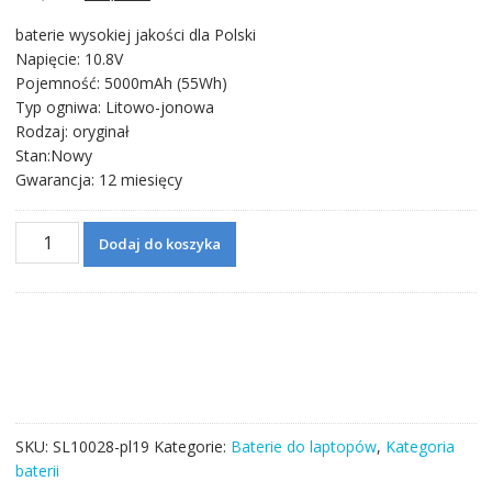
cena
cena
baterie wysokiej jakości dla Polski
wynosiła:
wynosi:
Napięcie: 10.8V
237,71 zł.
137,06 zł.
Pojemność: 5000mAh (55Wh)
Typ ogniwa: Litowo-jonowa
Rodzaj: oryginał
Stan:Nowy
Gwarancja: 12 miesięcy
ilość
Dodaj do koszyka
Bateria
do
laptopa
HP
CQ62
model
MU06,593554-
001
SKU:
SL10028-pl19
Kategorie:
Baterie do laptopów
,
Kategoria
baterii