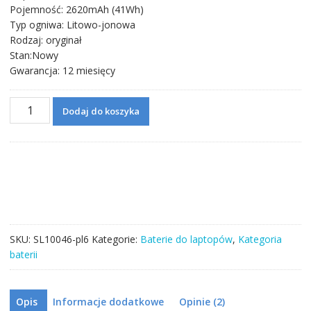
Pojemność: 2620mAh (41Wh)
Typ ogniwa: Litowo-jonowa
Rodzaj: oryginał
Stan:Nowy
Gwarancja: 12 miesięcy
ilość
Dodaj do koszyka
Bateria
do
laptopa
HP
CQ14,CQ15
SKU:
SL10046-pl6
Kategorie:
Baterie do laptopów
,
Kategoria
baterii
Opis
Informacje dodatkowe
Opinie (2)