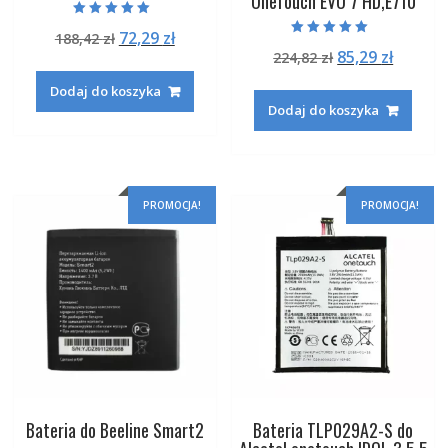
OneTouch EVO 7 HD,E710
Oceniono
Pierwotna
Aktualna
72,29
zł
188,42
zł
5.00
Oceniono
na 5
Pierwotna
Aktual
85,29
zł
cena
cena
224,82
zł
5.00
na 5
cena
cena
wynosiła:
wynosi:
Dodaj do koszyka
wynosiła:
wynosi
188,42 zł.
72,29 zł.
Dodaj do koszyka
224,82 zł.
85,29 zł
PROMOCJA!
PROMOCJA!
Bateria do Beeline Smart2
Bateria TLP029A2-S do