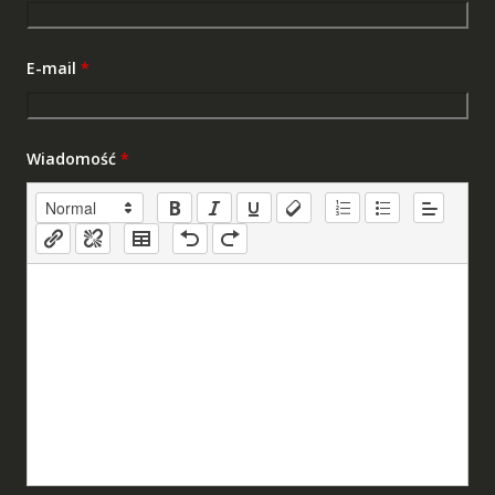
E-mail
*
Wiadomość
*