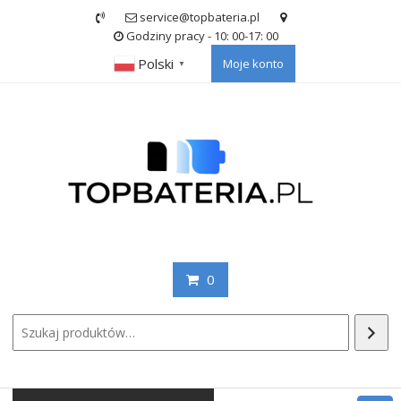
Skip
service@topbateria.pl
to
Godziny pracy - 10: 00-17: 00
content
Polski
Moje konto
▼
0