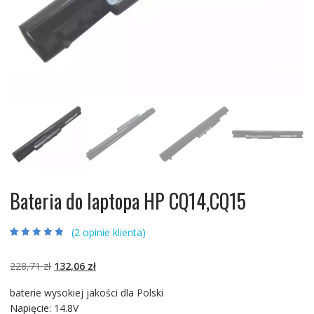
Bateria do laptopa HP CQ14,CQ15
(
2
opinie klienta)
Oceniony
2
5.00
na 5 na
podstawie
ocen
Pierwotna
Aktualna
228,71
zł
132,06
zł
klientów
cena
cena
baterie wysokiej jakości dla Polski
wynosiła:
wynosi:
Napięcie: 14.8V
228,71 zł.
132,06 zł.