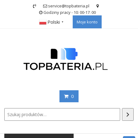
Skip
service@topbateria.pl
to
Godziny pracy - 10: 00-17: 00
content
Polski
Moje konto
▼
0