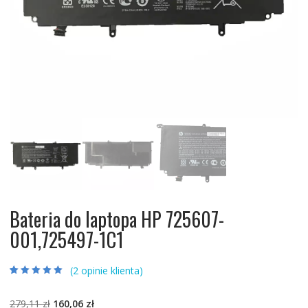
Bateria do laptopa HP 725607-
001,725497-1C1
(
2
opinie klienta)
Oceniony
2
5.00
na 5 na
podstawie
ocen
Pierwotna
Aktualna
279,11
zł
160,06
zł
klientów