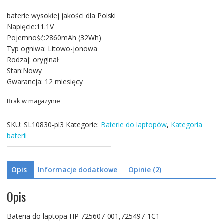
cena
cena
baterie wysokiej jakości dla Polski
wynosiła:
wynosi:
Napięcie:11.1V
279,11 zł.
160,06 zł.
Pojemność:2860mAh (32Wh)
Typ ogniwa: Litowo-jonowa
Rodzaj: oryginał
Stan:Nowy
Gwarancja: 12 miesięcy
Brak w magazynie
SKU:
SL10830-pl3
Kategorie:
Baterie do laptopów
,
Kategoria
baterii
Opis
Informacje dodatkowe
Opinie (2)
Opis
Bateria do laptopa HP 725607-001,725497-1C1