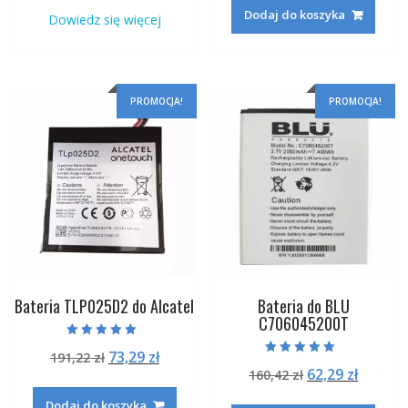
wynosiła:
wynosi:
wynosiła:
wynosi
Dodaj do koszyka
Dowiedz się więcej
160,42 zł.
62,29 zł.
160,42 zł.
62,29 zł
PROMOCJA!
PROMOCJA!
Bateria TLP025D2 do Alcatel
Bateria do BLU
C706045200T
Oceniono
Pierwotna
Aktualna
73,29
zł
191,22
zł
5.00
Oceniono
na 5
Pierwotna
Aktual
62,29
zł
cena
cena
160,42
zł
5.00
na 5
cena
cena
wynosiła:
wynosi:
Dodaj do koszyka