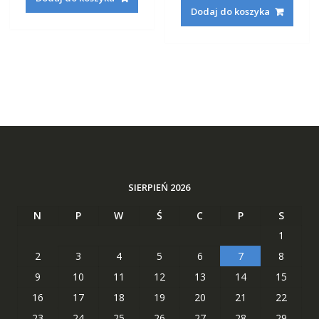
wynosiła:
wynosi
191,22 zł.
73,29 zł.
Dodaj do koszyka
160,42 zł.
62,29 zł
SIERPIEŃ 2026
N
P
W
Ś
C
P
S
1
2
3
4
5
6
7
8
9
10
11
12
13
14
15
16
17
18
19
20
21
22
23
24
25
26
27
28
29