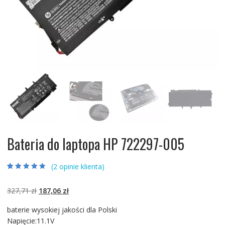
Bateria do laptopa HP 722297-005
(
2
opinie klienta)
Oceniony
2
5.00
na 5 na
podstawie
ocen
Pierwotna
Aktualna
327,71
zł
187,06
zł
klientów
cena
cena
baterie wysokiej jakości dla Polski
wynosiła:
wynosi:
Napięcie:11.1V
327,71 zł.
187,06 zł.