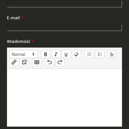
E-mail
*
Wiadomość
*