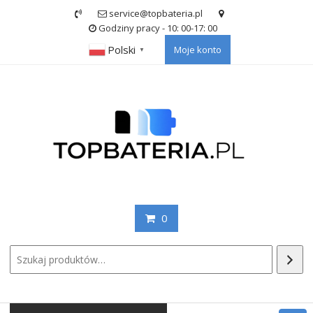
Skip
service@topbateria.pl
to
Godziny pracy - 10: 00-17: 00
content
Polski
Moje konto
▼
0