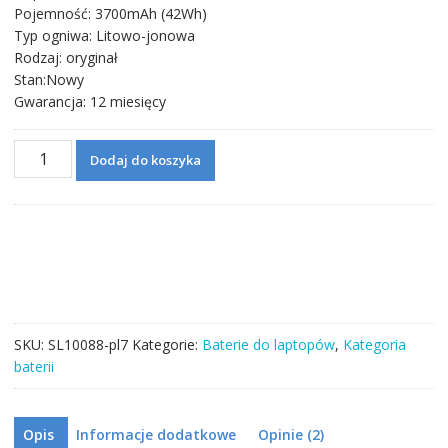
Pojemność: 3700mAh (42Wh)
Typ ogniwa: Litowo-jonowa
Rodzaj: oryginał
Stan:Nowy
Gwarancja: 12 miesięcy
ilość
Dodaj do koszyka
Bateria
do
laptopa
HP
722297-
005
SKU:
SL10088-pl7
Kategorie:
Baterie do laptopów
,
Kategoria
baterii
Opis
Informacje dodatkowe
Opinie (2)