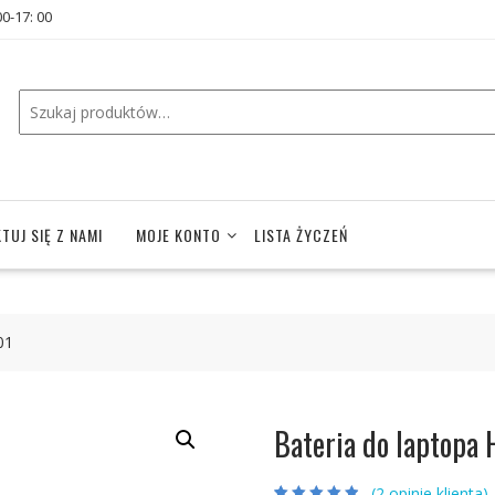
00-17: 00
TUJ SIĘ Z NAMI
MOJE KONTO
LISTA ŻYCZEŃ
01
Bateria do laptop
(
2
opinie klienta)