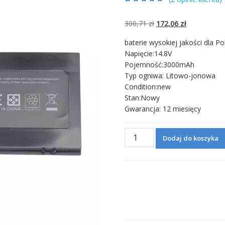
Oceniony
2
4.50
na 5 na
podstawie
Pierwotna
Aktualna
300,71
zł
172,06
zł
ocen klientów
cena
cena
baterie wysokiej jakości dla Po
wynosiła:
wynosi:
Napięcie:14.8V
300,71 zł.
172,06 zł.
Pojemność:3000mAh
Typ ogniwa: Litowo-jonowa
Condition:new
Stan:Nowy
Gwarancja: 12 miesięcy
ilość
Dodaj do koszyka
Bateria
do
laptopa
HP
580956-
001