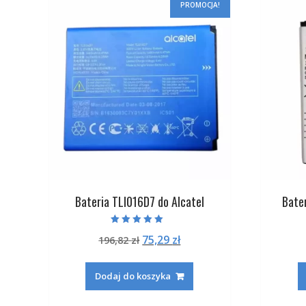
PROMOCJA!
Bateria TLI016D7 do Alcatel
Bate
Oceniono
Pierwotna
Aktualna
75,29
zł
196,82
zł
5.00
na 5
cena
cena
wynosiła:
wynosi:
Dodaj do koszyka
196,82 zł.
75,29 zł.