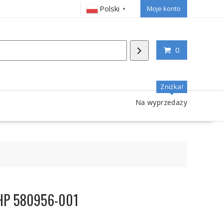
Polski
Moje konto
▼
0
Zniżka!
Na wyprzedaży
a HP 580956-001