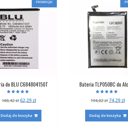
PROMOCJA!
P
ria do BLU C684804150T
Bateria TLP050BC do Alc
Oceniono
Oceniono
Pierwotna
Aktualna
Pierwot
A
62,29
zł
74,29
zł
160,42
zł
194,02
zł
5.00
5.00
na 5
na 5
cena
cena
cena
c
wynosiła:
wynosi:
wynosiła
w
Dodaj do koszyka
Dodaj do koszyka
160,42 zł.
62,29 zł.
194,02 zł
7