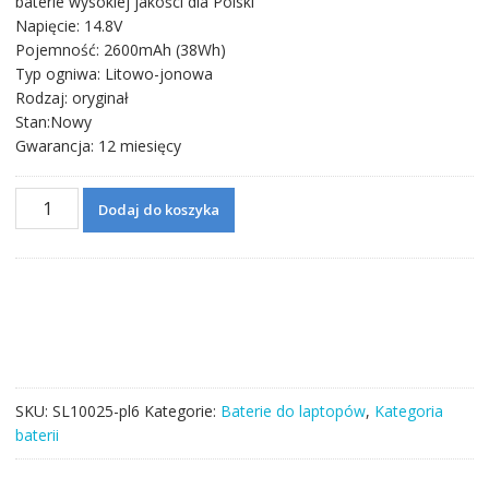
baterie wysokiej jakości dla Polski
wynosiła:
wynosi:
Napięcie: 14.8V
291,71 zł.
167,06 zł.
Pojemność: 2600mAh (38Wh)
Typ ogniwa: Litowo-jonowa
Rodzaj: oryginał
Stan:Nowy
Gwarancja: 12 miesięcy
ilość
Dodaj do koszyka
Bateria
do
laptopa
HASEE
Q480S-
i5
D1
SKU:
SL10025-pl6
Kategorie:
Baterie do laptopów
,
Kategoria
baterii