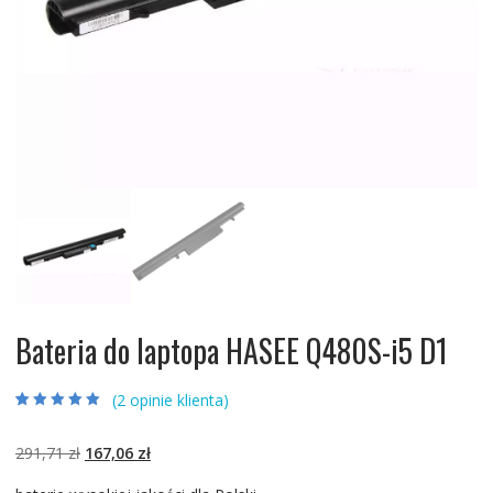
Bateria do laptopa HASEE Q480S-i5 D1
(
2
opinie klienta)
Oceniony
2
5.00
na 5 na
podstawie
ocen
Pierwotna
Aktualna
291,71
zł
167,06
zł
klientów
cena
cena