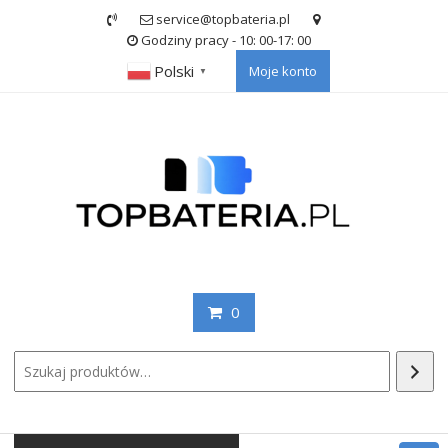
Skip
service@topbateria.pl
to
Godziny pracy - 10: 00-17: 00
content
Polski
Moje konto
▼
0