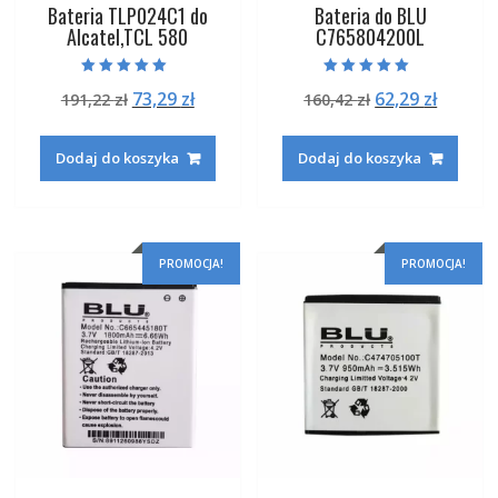
Bateria TLP024C1 do
Bateria do BLU
Alcatel,TCL 580
C765804200L
Oceniono
Oceniono
Pierwotna
Aktualna
Pierwotna
Aktual
73,29
zł
62,29
zł
191,22
zł
160,42
zł
5.00
5.00
na 5
na 5
cena
cena
cena
cena
wynosiła:
wynosi:
wynosiła:
wynosi
Dodaj do koszyka
Dodaj do koszyka
191,22 zł.
73,29 zł.
160,42 zł.
62,29 zł
PROMOCJA!
PROMOCJA!