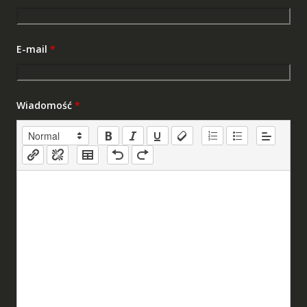
E-mail
*
Wiadomość
*