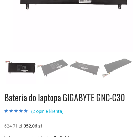
Bateria do laptopa GIGABYTE GNC-C30
(
2
opinie klienta)
Oceniony
2
5.00
na 5 na
podstawie
ocen
Pierwotna
Aktualna
624,71
zł
352,06
zł
klientów
cena
cena