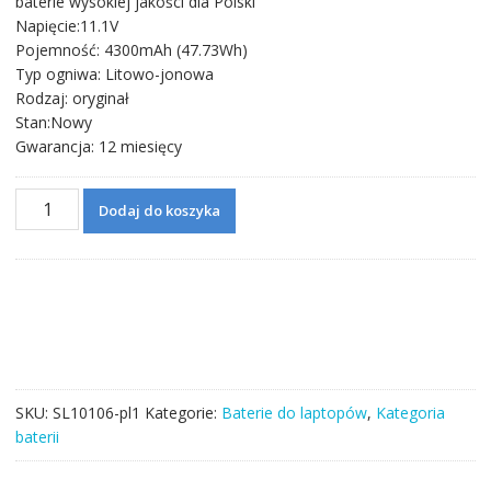
baterie wysokiej jakości dla Polski
wynosiła:
wynosi:
Napięcie:11.1V
624,71 zł.
352,06 zł.
Pojemność: 4300mAh (47.73Wh)
Typ ogniwa: Litowo-jonowa
Rodzaj: oryginał
Stan:Nowy
Gwarancja: 12 miesięcy
ilość
Dodaj do koszyka
Bateria
do
laptopa
GIGABYTE
GNC-
C30
SKU:
SL10106-pl1
Kategorie:
Baterie do laptopów
,
Kategoria
baterii