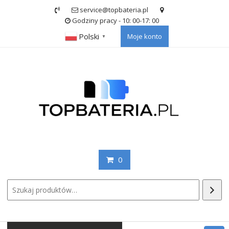
Skip
service@topbateria.pl
to
Godziny pracy - 10: 00-17: 00
content
Polski
Moje konto
▼
0