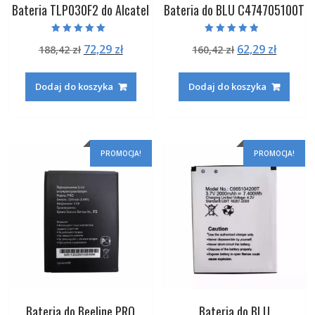
Bateria TLP030F2 do Alcatel
Bateria do BLU C474705100T
Oceniono
Oceniono
Pierwotna
Aktualna
Pierwotna
Aktual
72,29
zł
62,29
zł
188,42
zł
160,42
zł
5.00
4.50
na 5
na 5
cena
cena
cena
cena
wynosiła:
wynosi:
wynosiła:
wynosi
Dodaj do koszyka
Dodaj do koszyka
188,42 zł.
72,29 zł.
160,42 zł.
62,29 zł
PROMOCJA!
PROMOCJA!
Bateria do Beeline PRO
Bateria do BLU