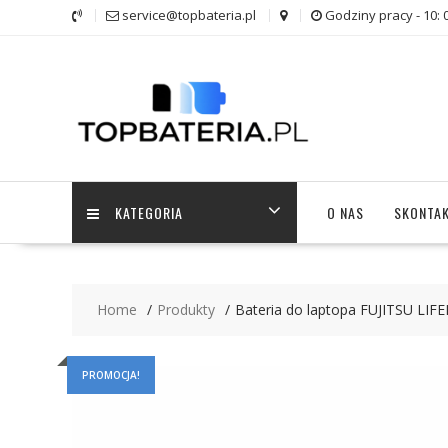
Skip
service@topbateria.pl
Godziny pracy - 10: 
to
content
KATEGORIA
O NAS
SKONTAK
Home
Produkty
Bateria do laptopa FUJITSU L
PROMOCJA!