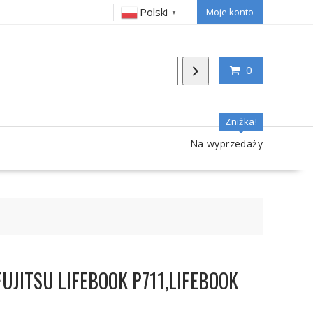
Polski
Moje konto
▼
0
Zniżka!
Na wyprzedaży
 FUJITSU LIFEBOOK P711,LIFEBOOK