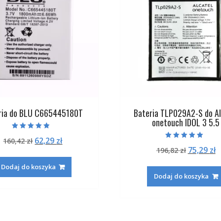
ria do BLU C665445180T
Bateria TLP029A2-S do Al
onetouch IDOL 3 5.5
Oceniono
Pierwotna
Aktualna
62,29
zł
160,42
zł
4.50
Oceniono
na 5
Pierwot
A
75,29
zł
cena
cena
196,82
zł
5.00
na 5
cena
c
wynosiła:
wynosi:
Dodaj do koszyka
wynosiła
w
160,42 zł.
62,29 zł.
Dodaj do koszyka
196,82 zł
7