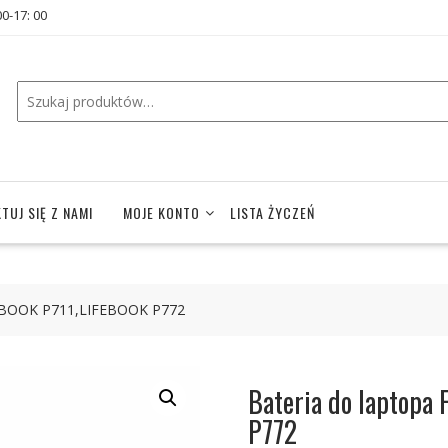
00-17: 00
TUJ SIĘ Z NAMI
MOJE KONTO
LISTA ŻYCZEŃ
IFEBOOK P711,LIFEBOOK P772
Bateria do laptopa
P772