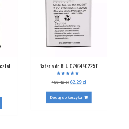
catel
Bateria do BLU C746440225T
Oceniono
Pierwotna
Aktualna
62,29
zł
160,42
zł
5.00
na 5
na
ktualna
cena
cena
ena
wynosiła:
wynosi:
Dodaj do koszyka
:
ynosi:
160,42 zł.
62,29 zł.
.
5,29 zł.