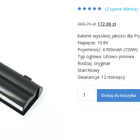
(
2
opinie klienta)
Oceniony
2
4.50
na 5 na
podstawie
Pierwotna
Aktualna
300,71
zł
172,06
zł
ocen klientów
cena
cena
baterie wysokiej jakości dla Po
wynosiła:
wynosi:
Napięcie: 10.8V
300,71 zł.
172,06 zł.
Pojemność: 6700mAh (72Wh)
Typ ogniwa: Litowo-jonowa
Rodzaj: oryginał
Stan:Nowy
Gwarancja: 12 miesięcy
ilość
Dodaj do koszyka
Bateria
do
laptopa
FUJITSU
LIFEBOOK
P711,LIFEBOOK