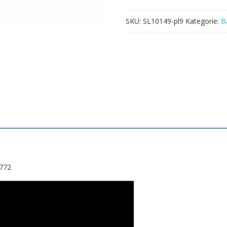
P772
SKU:
SL10149-pl9
Kategorie:
B
772