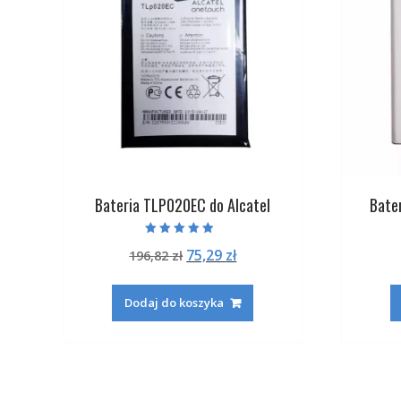
Bateria TLP020EC do Alcatel
Bate
Oceniono
Pierwotna
Aktualna
75,29
zł
196,82
zł
4.50
na 5
cena
cena
wynosiła:
wynosi:
Dodaj do koszyka
196,82 zł.
75,29 zł.