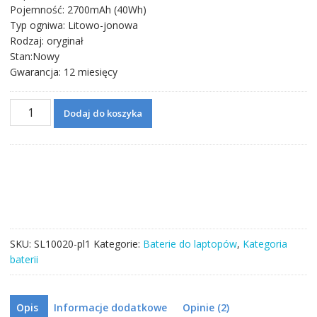
Pojemność: 2700mAh (40Wh)
Typ ogniwa: Litowo-jonowa
Rodzaj: oryginał
Stan:Nowy
Gwarancja: 12 miesięcy
ilość
Dodaj do koszyka
Bateria
do
laptopa
DELL
XCMRD
SKU:
SL10020-pl1
Kategorie:
Baterie do laptopów
,
Kategoria
baterii
Opis
Informacje dodatkowe
Opinie (2)