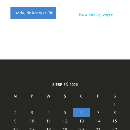
na 5
na 5
cena
cena
cena
cena
wynosiła:
wynosi:
wynosiła:
wynosi
Dodaj do koszyka
Dowiedz się więcej
233,22 zł.
88,29 zł.
160,42 zł.
62,29 zł
SIERPIEŃ 2026
N
P
W
Ś
C
P
S
1
2
3
4
5
6
7
8
9
10
11
12
13
14
15
16
17
18
19
20
21
22