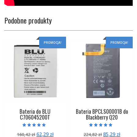
Podobne produkty
PROMOCJA!
PROMOCJA!
Bateria do BLU
Bateria BPCLS00001B do
C706045200T
Blackberry Q20
Oceniono
Oceniono
Pierwotna
Aktualna
Pierwotna
Aktual
62,29
zł
85,29
zł
160,42
zł
224,82
zł
5.00
5.00