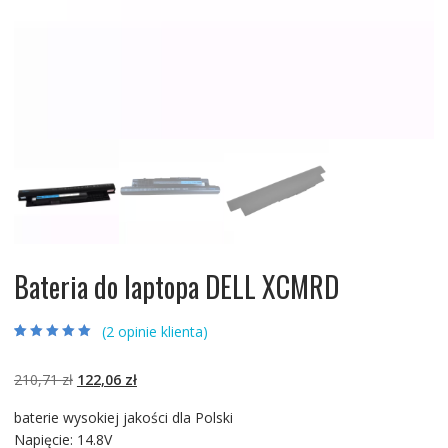
Bateria do laptopa DELL XCMRD
(
2
opinie klienta)
Oceniony
2
5.00
na 5 na
podstawie
ocen
Pierwotna
Aktualna
210,71
zł
122,06
zł
klientów
cena
cena
baterie wysokiej jakości dla Polski
wynosiła:
wynosi:
Napięcie: 14.8V
210,71 zł.
122,06 zł.