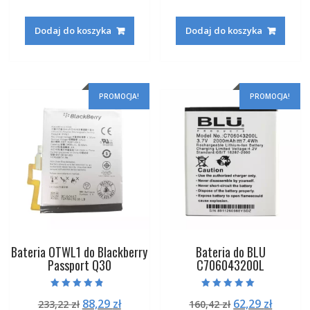
na 5
na 5
cena
cena
cena
cena
wynosiła:
wynosi:
wynosiła:
wynosi
Dodaj do koszyka
Dodaj do koszyka
160,42 zł.
62,29 zł.
224,82 zł.
85,29 zł
PROMOCJA!
PROMOCJA!
Bateria OTWL1 do Blackberry
Bateria do BLU
Passport Q30
C706043200L
Oceniono
Oceniono
Pierwotna
Aktualna
Pierwotna
Aktual
88,29
zł
62,29
zł
233,22
zł
160,42
zł
4.50
5.00