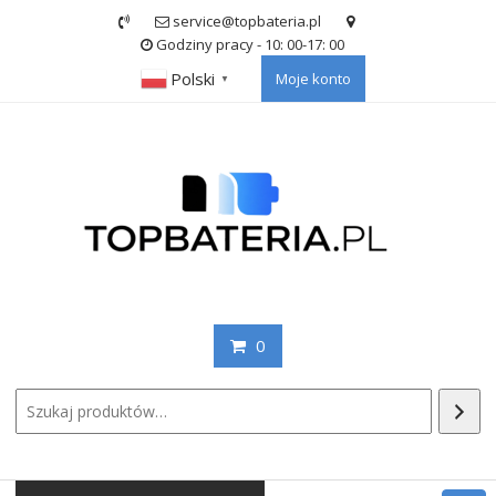
Skip
service@topbateria.pl
to
Godziny pracy - 10: 00-17: 00
content
Polski
Moje konto
▼
0