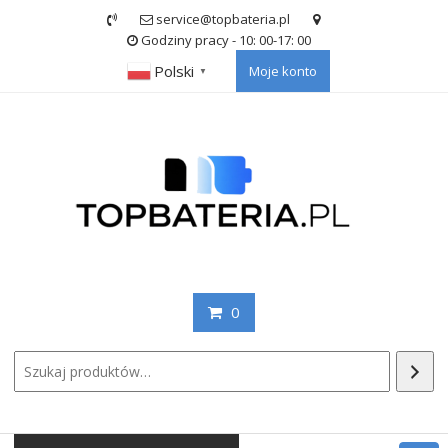
Skip
service@topbateria.pl
to
Godziny pracy - 10: 00-17: 00
content
Polski
Moje konto
▼
0