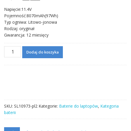
cena
cena
Napięcie:11.4V
wynosiła:
wynosi:
Pojemność:8070mAh(97Wh)
290,75 zł.
190,75 zł.
Typ ogniwa: Litowo-jonowa
Rodzaj: oryginał
Gwarancja: 12 miesięcy
ilość
Dodaj do koszyka
Bateria
do
laptopa
DELL
Precision
7530,Precision
7730
SKU:
SL10973-pl2
Kategorie:
Baterie do laptopów
,
Kategoria
baterii