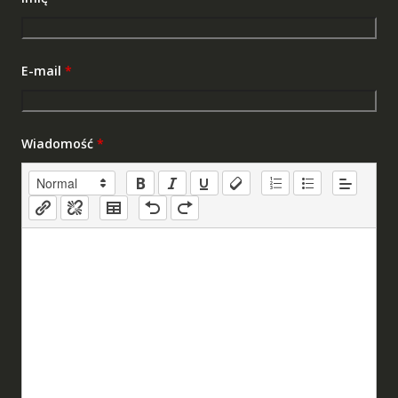
E-mail
*
Wiadomość
*