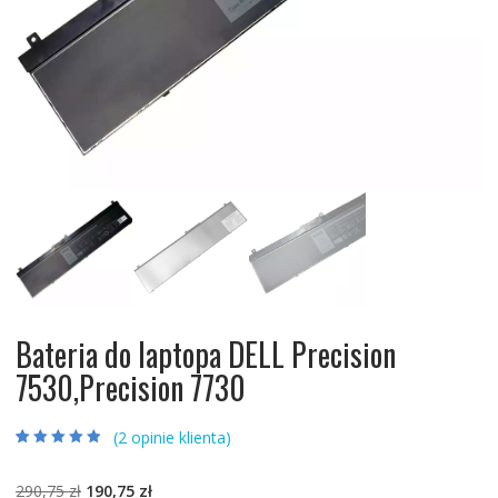
Bateria do laptopa DELL Precision
7530,Precision 7730
(
2
opinie klienta)
Oceniony
2
4.50
na 5 na
podstawie
Pierwotna
Aktualna
290,75
zł
190,75
zł
ocen klientów