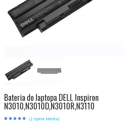
Bateria do laptopa DELL Inspiron
N3010,N3010D,N3010R,N3110
(
2
opinie klienta)
Oceniony
2
5.00
na 5 na