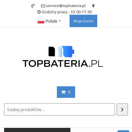
Skip
service@topbateria.pl
to
Godziny pracy - 10: 00-17: 00
content
Polski
Moje konto
▼
0