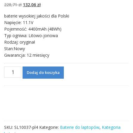
podstawie
ocen
Pierwotna
Aktualna
228,71
zł
132,06
zł
klientów
cena
cena
baterie wysokiej jakości dla Polski
wynosiła:
wynosi:
Napięcie: 11.1V
228,71 zł.
132,06 zł.
Pojemność: 4400mAh (48Wh)
Typ ogniwa: Litowo-jonowa
Rodzaj: oryginał
Stan:Nowy
Gwarancja: 12 miesięcy
ilość
Dodaj do koszyka
Bateria
do
laptopa
DELL
Inspiron
N3010,N3010D,N3010R,N3110
SKU:
SL10037-pl4
Kategorie:
Baterie do laptopów
,
Kategoria