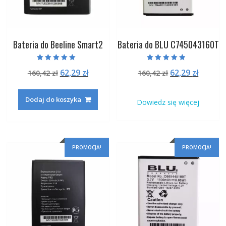
Bateria do Beeline Smart2
Bateria do BLU C745043160T
Oceniono
Oceniono
Pierwotna
Aktualna
Pierwotna
Aktual
62,29
zł
62,29
zł
160,42
zł
160,42
zł
5.00
4.50
na 5
na 5
cena
cena
cena
cena
wynosiła:
wynosi:
wynosiła:
wynosi
Dodaj do koszyka
Dowiedz się więcej
160,42 zł.
62,29 zł.
160,42 zł.
62,29 zł
PROMOCJA!
PROMOCJA!